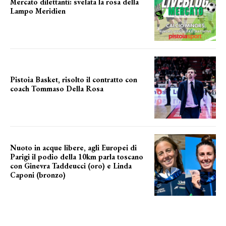
Mercato dilettanti: svelata la rosa della
Lampo Meridien
ecco la lampo
Pistoia Basket, risolto il contratto con
coach Tommaso Della Rosa
NUOVA AVVENTURA IN VISTA?
Nuoto in acque libere, agli Europei di
Parigi il podio della 10km parla toscano
con Ginevra Taddeucci (oro) e Linda
Caponi (bronzo)
nelle acque della Senna