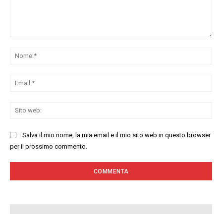
Commenta:
No
Ema
Sit
we
Salva il mio nome, la mia email e il mio sito web in questo browser
per il prossimo commento.