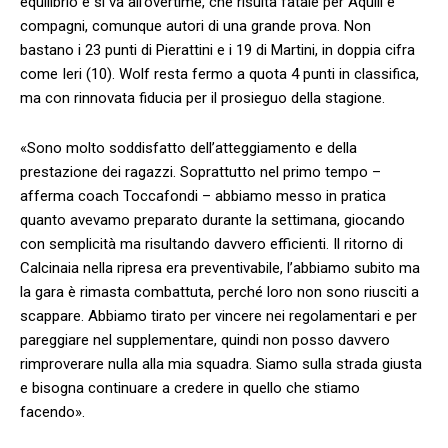
equilibrio e si va all’overtime, che risulta fatale per Aquili e
compagni, comunque autori di una grande prova. Non
bastano i 23 punti di Pierattini e i 19 di Martini, in doppia cifra
come Ieri (10). Wolf resta fermo a quota 4 punti in classifica,
ma con rinnovata fiducia per il prosieguo della stagione.
«Sono molto soddisfatto dell’atteggiamento e della
prestazione dei ragazzi. Soprattutto nel primo tempo –
afferma coach Toccafondi – abbiamo messo in pratica
quanto avevamo preparato durante la settimana, giocando
con semplicità ma risultando davvero efficienti. Il ritorno di
Calcinaia nella ripresa era preventivabile, l’abbiamo subito ma
la gara è rimasta combattuta, perché loro non sono riusciti a
scappare. Abbiamo tirato per vincere nei regolamentari e per
pareggiare nel supplementare, quindi non posso davvero
rimproverare nulla alla mia squadra. Siamo sulla strada giusta
e bisogna continuare a credere in quello che stiamo
facendo».