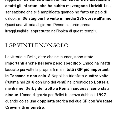
a tutti gli infortuni che ho subito mi vengono i brividi
. Una
sensazione che si è amplificata quando ho fatto un paio di
calcoli:
in 36 stagioni ho vinto in media 276 corse all’anno!
Quasi una vittoria al giorno! Penso sia un’impresa
irraggiungibile, soprattutto nell’ippica di questi tempi».
I GP VINTI E NON SOLO
Le vittorie di Bellei, oltre che nei numeri, sono state
importanti anche nel loro peso specifico
. Enrico ha infatti
lasciato più volte la propria firma in
tutti i GP più importanti
in Toscana e non solo
. A Napoli ha trionfato
quattro volte
(l’ultima nel 2018 con Urlo dei venti) nel prestigioso
Lotteria
,
mentre
nel Derby del trotto a Roma i successi sono stati
cinque
. L’anno di grazia per Bellei fu senza dubbio il
1997
,
quando colse una
doppietta
storica nei due GP con
Wesgate
Crown
e
Uronometro
.