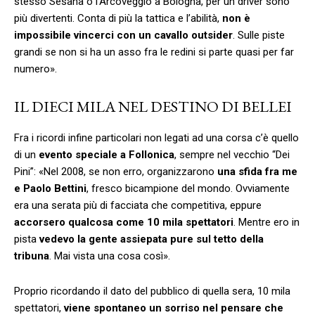
stesso Sesana o l’Arcoveggio a Bologna, per un driver sono
più divertenti. Conta di più la tattica e l’abilità,
non è
impossibile vincerci con un cavallo outsider
. Sulle piste
grandi se non si ha un asso fra le redini si parte quasi per far
numero».
IL DIECI MILA NEL DESTINO DI BELLEI
Fra i ricordi infine particolari non legati ad una corsa c’è quello
di un
evento speciale a Follonica
, sempre nel vecchio “Dei
Pini”: «Nel 2008, se non erro, organizzarono
una sfida fra me
e Paolo Bettini
, fresco bicampione del mondo. Ovviamente
era una serata più di facciata che competitiva, eppure
accorsero qualcosa come 10 mila spettatori
. Mentre ero in
pista
vedevo la gente assiepata pure sul tetto della
tribuna
. Mai vista una cosa così».
Proprio ricordando il dato del pubblico di quella sera, 10 mila
spettatori,
viene spontaneo un sorriso nel pensare che