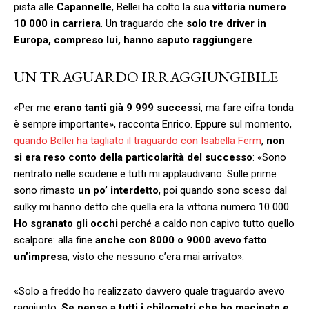
pista alle
Capannelle
, Bellei ha colto la sua
vittoria numero
10 000 in carriera
. Un traguardo che
solo tre driver in
Europa, compreso lui, hanno saputo raggiungere
.
UN TRAGUARDO IRRAGGIUNGIBILE
«Per me
erano tanti già 9 999 successi
, ma fare cifra tonda
è sempre importante», racconta Enrico. Eppure sul momento,
quando Bellei ha tagliato il traguardo con Isabella Ferm
,
non
si era reso conto della particolarità del successo
: «Sono
rientrato nelle scuderie e tutti mi applaudivano. Sulle prime
sono rimasto
un po’ interdetto
, poi quando sono sceso dal
sulky mi hanno detto che quella era la vittoria numero 10 000.
Ho sgranato gli occhi
perché a caldo non capivo tutto quello
scalpore: alla fine
anche con 8000 o 9000 avevo fatto
un’impresa
, visto che nessuno c’era mai arrivato».
«Solo a freddo ho realizzato davvero quale traguardo avevo
raggiunto.
Se penso a tutti i chilometri che ho macinato e