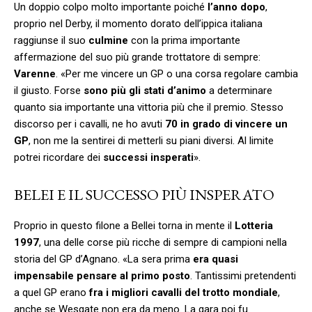
Un doppio colpo molto importante poiché
l’anno dopo
,
proprio nel Derby, il momento dorato dell’ippica italiana
raggiunse il suo
culmine
con la prima importante
affermazione del suo più grande trottatore di sempre:
Varenne
. «Per me vincere un GP o una corsa regolare cambia
il giusto. Forse
sono più gli stati d’animo
a determinare
quanto sia importante una vittoria più che il premio. Stesso
discorso per i cavalli, ne ho avuti
70 in grado di vincere un
GP
, non me la sentirei di metterli su piani diversi. Al limite
potrei ricordare dei
successi insperati
».
BELEI E IL SUCCESSO PIÙ INSPERATO
Proprio in questo filone a Bellei torna in mente il
Lotteria
1997
, una delle corse più ricche di sempre di campioni nella
storia del GP d’Agnano. «La sera prima
era quasi
impensabile pensare al primo posto
. Tantissimi pretendenti
a quel GP erano
fra i migliori cavalli del trotto mondiale
,
anche se Wesgate non era da meno. La gara poi fu