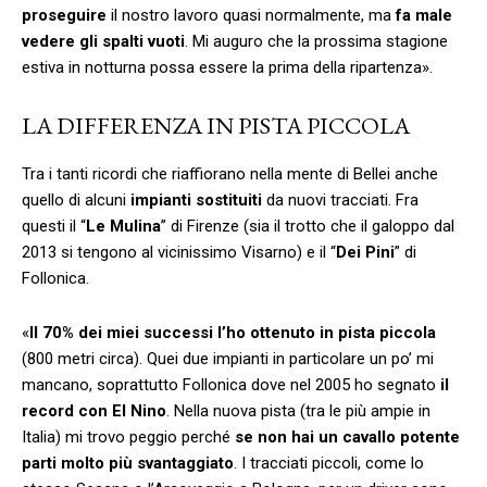
proseguire
il nostro lavoro quasi normalmente, ma
fa male
vedere gli spalti vuoti
. Mi auguro che la prossima stagione
estiva in notturna possa essere la prima della ripartenza».
LA DIFFERENZA IN PISTA PICCOLA
Tra i tanti ricordi che riaffiorano nella mente di Bellei anche
quello di alcuni
impianti sostituiti
da nuovi tracciati. Fra
questi il “
Le Mulina
” di Firenze (sia il trotto che il galoppo dal
2013 si tengono al vicinissimo Visarno) e il “
Dei Pini
” di
Follonica.
«
Il 70% dei miei successi l’ho ottenuto in pista piccola
(800 metri circa). Quei due impianti in particolare un po’ mi
mancano, soprattutto Follonica dove nel 2005 ho segnato
il
record con El Nino
. Nella nuova pista (tra le più ampie in
Italia) mi trovo peggio perché
se non hai un cavallo potente
parti molto più svantaggiato
. I tracciati piccoli, come lo