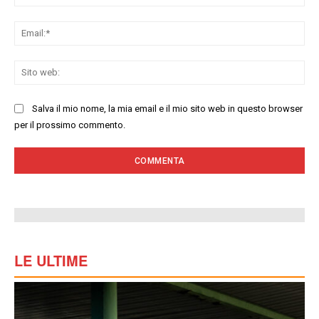
Ema
Sit
we
Salva il mio nome, la mia email e il mio sito web in questo browser
per il prossimo commento.
LE ULTIME