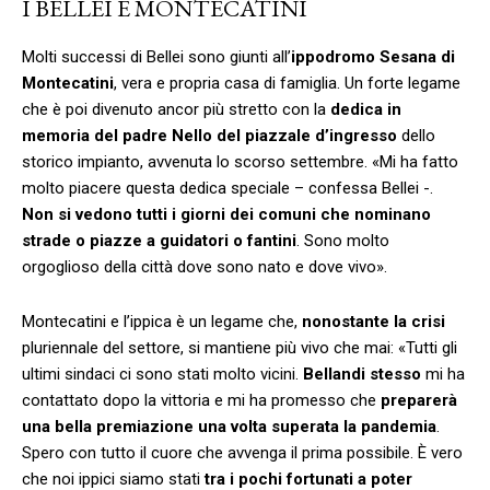
I BELLEI E MONTECATINI
Molti successi di Bellei sono giunti all’
ippodromo Sesana di
Montecatini
, vera e propria casa di famiglia. Un forte legame
che è poi divenuto ancor più stretto con la
dedica in
memoria del padre Nello del piazzale d’ingresso
dello
storico impianto, avvenuta lo scorso settembre. «Mi ha fatto
molto piacere questa dedica speciale – confessa Bellei -.
Non si vedono tutti i giorni dei comuni che nominano
strade o piazze a guidatori o fantini
. Sono molto
orgoglioso della città dove sono nato e dove vivo».
Montecatini e l’ippica è un legame che,
nonostante la crisi
pluriennale del settore, si mantiene più vivo che mai: «Tutti gli
ultimi sindaci ci sono stati molto vicini.
Bellandi stesso
mi ha
contattato dopo la vittoria e mi ha promesso che
preparerà
una bella premiazione una volta superata la pandemia
.
Spero con tutto il cuore che avvenga il prima possibile. È vero
che noi ippici siamo stati
tra i pochi fortunati a poter