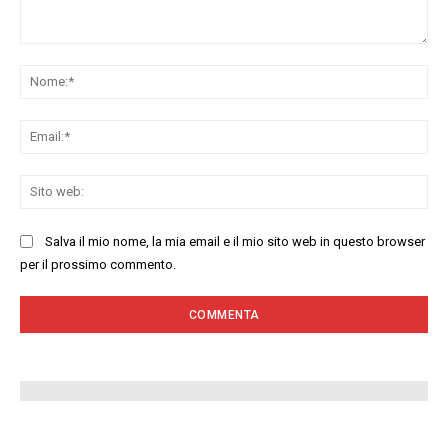
Commenta:
No
Ema
Sit
we
Salva il mio nome, la mia email e il mio sito web in questo browser
per il prossimo commento.