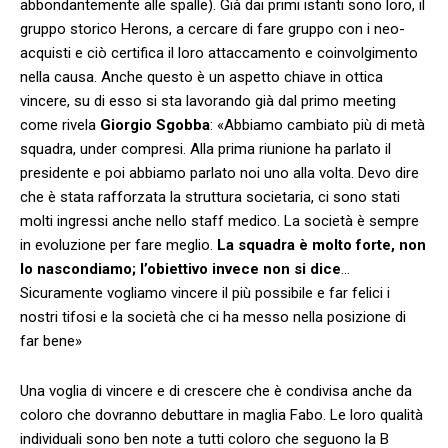
abbondantemente alle spalle). Già dai primi istanti sono loro, il
gruppo storico Herons, a cercare di fare gruppo con i neo-
acquisti e ciò certifica il loro attaccamento e coinvolgimento
nella causa. Anche questo è un aspetto chiave in ottica
vincere, su di esso si sta lavorando già dal primo meeting
come rivela
Giorgio Sgobba
: «Abbiamo cambiato più di metà
squadra, under compresi. Alla prima riunione ha parlato il
presidente e poi abbiamo parlato noi uno alla volta. Devo dire
che è stata rafforzata la struttura societaria, ci sono stati
molti ingressi anche nello staff medico. La società è sempre
in evoluzione per fare meglio.
La squadra è molto forte, non
lo nascondiamo; l’obiettivo invece non si dice
…
Sicuramente vogliamo vincere il più possibile e far felici i
nostri tifosi e la società che ci ha messo nella posizione di
far bene»
Una voglia di vincere e di crescere che è condivisa anche da
coloro che dovranno debuttare in maglia Fabo. Le loro qualità
individuali sono ben note a tutti coloro che seguono la B