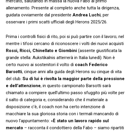
mercato, salutando in massa la nuova Fabo al primo
allenamento. Presente al completo anche tutta la dirigenza,
guidata ovviamente dal presidente
Andrea Luchi
, per
osservare i primi scatti ufficiali degli Herons 2025/26.
Prima i controlli fisici di rito, poi si può partire con il lavoro; nel
mentre i tifosi cercano di riconoscere i volti dei nuovi acquisti
Rossi, Ricci, Chinellato e Giombini
(assente giustificata la
grande stella: Aukstikalnis atterrerà in Italia lunedì). Non è
certo nuovo ai sostenitori il volto di
coach Federico
Barsotti
, cinque anni alla guida degli Herons su cinque di vita
del club.
Su di lui è rivolta la maggior parte della pressione
e dell’attenzione
, in questo campionato Barsotti sarà
chiamato a compiere quell’ultimo passo sfuggito più volte per
il salto di categoria e, considerando che il materiale a
disposizione c’è, il coach non ha certo intenzione di
macchiare la sua gloriosa storia con i termali mancando di
nuovo l’appuntamento: «
È stato un lavoro rapido sul
mercato
– racconta il condottiero della Fabo – siamo ripartiti