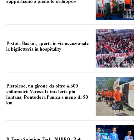
supportiamo a pieno lo sviluppo»
La posizione del sindaco
Pistoia Basket, aperta in via eccezionale
la biglietteria in hospitality
Grande richiesta
Pistoiese, un girone da oltre 4.600
chilometri: Varese la trasferta più
lontana, Pontedera l’unica a meno di 50
km
le distanze da percorrere
Il Team Solution Tech–NIPPO–Rali