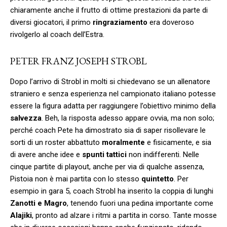
chiaramente anche il frutto di ottime prestazioni da parte di
diversi giocatori, il primo
ringraziamento
era doveroso
rivolgerlo al coach dell’Estra.
PETER FRANZ JOSEPH STROBL
Dopo l’arrivo di Strobl in molti si chiedevano se un allenatore
straniero e senza esperienza nel campionato italiano potesse
essere la figura adatta per raggiungere l’obiettivo minimo della
salvezza
. Beh, la risposta adesso appare ovvia, ma non solo;
perché coach Pete ha dimostrato sia di saper risollevare le
sorti di un roster abbattuto
moralmente
e fisicamente, e sia
di avere anche idee e
spunti tattici
non indifferenti. Nelle
cinque partite di playout, anche per via di qualche assenza,
Pistoia non è mai partita con lo stesso
quintetto
. Per
esempio in gara 5, coach Strobl ha inserito la coppia di lunghi
Zanotti e Magro
, tenendo fuori una pedina importante come
Alajiki
, pronto ad alzare i ritmi a partita in corso. Tante mosse