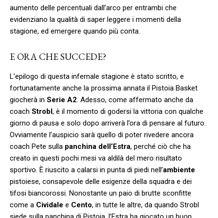
aumento delle percentuali dall’arco per entrambi che
evidenziano la qualità di saper leggere i momenti della
stagione, ed emergere quando più conta.
E ORA CHE SUCCEDE?
L’epilogo di questa infernale stagione è stato scritto, e
fortunatamente anche la prossima annata il Pistoia Basket
giocherà in
Serie A2
. Adesso, come affermato anche da
coach
Strobl
, è il momento di godersi la vittoria con qualche
giorno di pausa e solo dopo arriverà l’ora di pensare al futuro.
Ovviamente l’auspicio sarà quello di poter rivedere ancora
coach Pete sulla
panchina dell’Estra
, perché ciò che ha
creato in questi pochi mesi va aldilà del mero risultato
sportivo. È riuscito a calarsi in punta di piedi nell’
ambiente
pistoiese, consapevole delle esigenze della squadra e dei
tifosi biancorossi. Nonostante un paio di brutte sconfitte
come a
Cividale
e
Cento
, in tutte le altre, da quando Strobl
siede sulla panchina di Pistoia, l’Estra ha giocato un buon