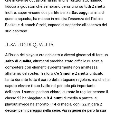
che in diverse occasioni hanno anche funzionato, ridando
fiducia a giocatori che sembrano persi, uno su tutti
Zanotti
.
Inoltre, saper vincere due partite senza
Saccaggi
, anima di
questa squadra, ha messo in mostra l’essenza del Pistoia
Basket e di coach Strobl, capace di sopperire all’assenza del
suo capitano.
IL SALTO DI QUALITÀ
All’inizio dei playout era richiesto a diversi giocatori di fare un
salto di qualità
, altrimenti sarebbe stato difficile riuscire a
competere con elementi evidentemente non all’altezza
all’interno del roster. Tra loro c’è
Simone Zanotti
, criticato
tanto durante tutto il corso della stagione regolare, ma che ha
saputo elevare il suo livello nel periodo più importante
dell’anno. I numeri parlano chiaro, durante la regular season il
classe 92 ha viaggiato a
9.4 punti
di media a partita, ai
playout invece ha sfiorato i
14
di media, con i 22 in gara 2
decisivi per il pareggio nella serie. Più in generale però la sua