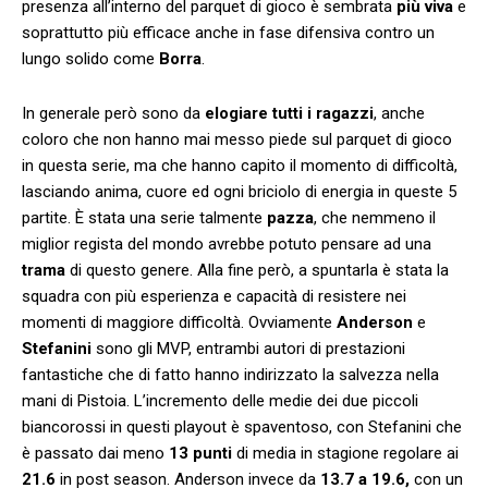
presenza all’interno del parquet di gioco è sembrata
più viva
e
soprattutto più efficace anche in fase difensiva contro un
lungo solido come
Borra
.
In generale però sono da
elogiare tutti i ragazzi
, anche
coloro che non hanno mai messo piede sul parquet di gioco
in questa serie, ma che hanno capito il momento di difficoltà,
lasciando anima, cuore ed ogni briciolo di energia in queste 5
partite. È stata una serie talmente
pazza
, che nemmeno il
miglior regista del mondo avrebbe potuto pensare ad una
trama
di questo genere. Alla fine però, a spuntarla è stata la
squadra con più esperienza e capacità di resistere nei
momenti di maggiore difficoltà. Ovviamente
Anderson
e
Stefanini
sono gli MVP, entrambi autori di prestazioni
fantastiche che di fatto hanno indirizzato la salvezza nella
mani di Pistoia. L’incremento delle medie dei due piccoli
biancorossi in questi playout è spaventoso, con Stefanini che
è passato dai meno
13 punti
di media in stagione regolare ai
21.6
in post season. Anderson invece da
13.7 a 19.6,
con un