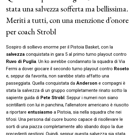
stata una salvezza sofferta ma bellissima.
Meriti a tutti, con una menzione d’onore
per coach Strobl
Sospiro di sollievo enorme per il Pistoia Basket, con la
salvezza
conquistata in gara 5 al primo turno playout contro
Ruvo di Puglia
. Un ko avrebbe condannato la squadra di Via
Fermi a dover giocare il secondo turno playout contro
Roseto
e, seppur da favorita, non sarebbe stato affatto una
passeggiata. Quella conquistata da
Anderson
e compagni è
stata la salvezza di un gruppo completamente rinato sotto la
sapiente guida di
Pete Strobl
. Seppur i numeri non siano
scintillanti con lui in panchina, l’allenatore americano è riuscito
a riportare
entusiasmo
a Pistoia, sia nella squadra che nei
tifosi. Una persona dal cuore buono capace di risollevare le
sorti di una piazza completamente allo sbando dopo la due
precedenti gestioni. Quindi, seppur questa salvezza sia stata