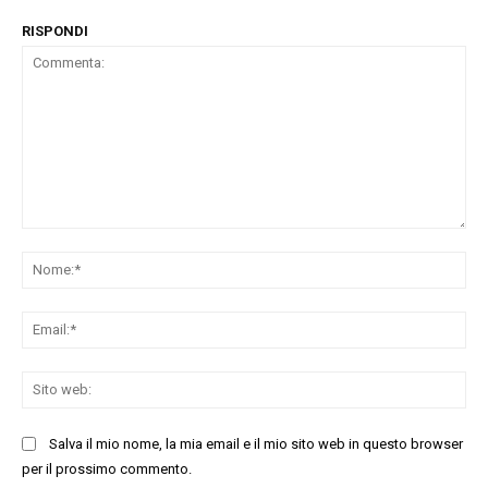
RISPONDI
Commenta:
No
Ema
Sit
we
Salva il mio nome, la mia email e il mio sito web in questo browser
per il prossimo commento.