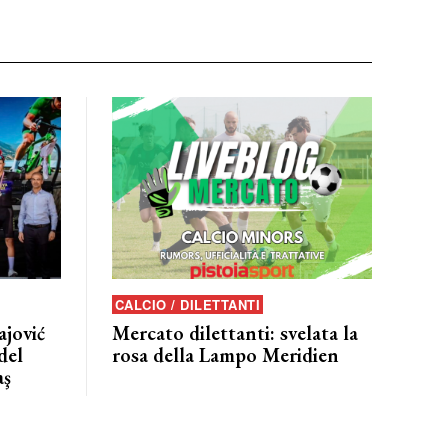
CALCIO / DILETTANTI
jović
Mercato dilettanti: svelata la
del
rosa della Lampo Meridien
aş