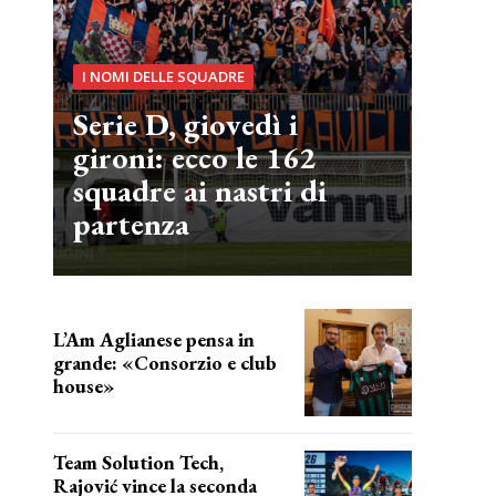
I NOMI DELLE SQUADRE
Serie D, giovedì i
gironi: ecco le 162
squadre ai nastri di
partenza
L’Am Aglianese pensa in
grande: «Consorzio e club
house»
Team Solution Tech,
Rajović vince la seconda