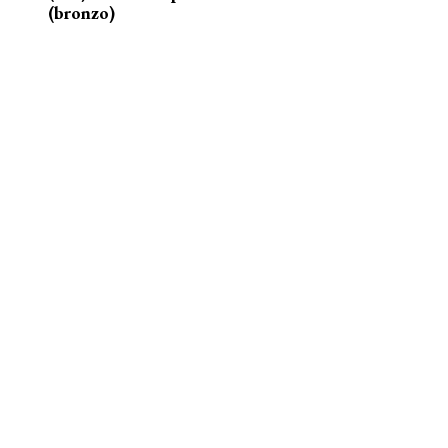
(bronzo)
nelle acque della Senna