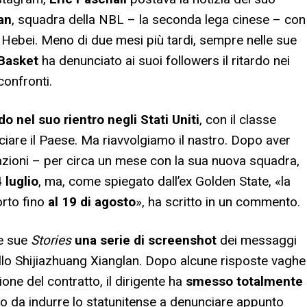
an
, squadra della NBL – la seconda lega cinese – con
i Hebei. Meno di due mesi più tardi, sempre nelle sue
Basket
ha denunciato ai suoi followers il ritardo nei
confronti.
do nel suo rientro negli Stati Uniti
, con il classe
iare il Paese. Ma riavvolgiamo il nastro. Dopo aver
zioni – per circa un mese con la sua nuova squadra,
4
luglio
, ma, come spiegato dall’ex Golden State, «la
orto fino
al 19 di agosto
», ha scritto in un commento.
le sue
Stories
una serie di screenshot
dei messaggi
lo Shijiazhuang Xianglan. Dopo alcune risposte vaghe
ne del contratto, il dirigente ha
smesso totalmente
to da indurre lo statunitense a denunciare appunto