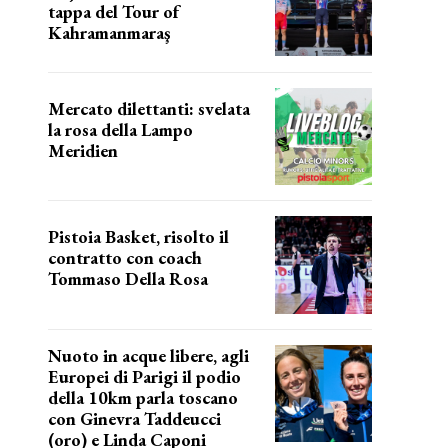
tappa del Tour of
Kahramanmaraş
SUCCESSO IN VOLATA
Mercato dilettanti: svelata
la rosa della Lampo
Meridien
ecco la lampo
Pistoia Basket, risolto il
contratto con coach
Tommaso Della Rosa
NUOVA AVVENTURA IN VISTA?
Nuoto in acque libere, agli
Europei di Parigi il podio
della 10km parla toscano
con Ginevra Taddeucci
(oro) e Linda Caponi