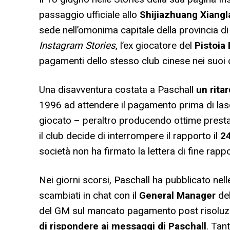
passaggio ufficiale allo
Shijiazhuang
Xiangl
sede nell’omonima capitale della provincia d
Instagram Stories
, l’ex giocatore del
Pistoia
pagamenti dello stesso club cinese nei suoi 
Una disavventura costata a Paschall
un ritar
1996 ad attendere il pagamento prima di lasc
giocato – peraltro producendo ottime presta
il club decide di interrompere il rapporto il
2
società non ha firmato la lettera di fine rapp
Nei giorni scorsi, Paschall ha pubblicato nel
scambiati in chat con il
General
Manager
del
del GM sul mancato pagamento post risoluzio
di rispondere ai messaggi di Paschall
. Tan