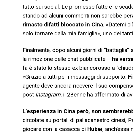
tutto sui social. Le promesse fatte e le scad
stando ad alcuni commenti non sarebbe peral
rimasto difatti bloccato in Cina
. «Datemi ci
solo tornare dalla mia famiglia», uno dei tant
Finalmente, dopo alcuni giorni di “battaglia” 
la rimozione delle chat pubblicate –
ha vers
fa è stato lo stesso ex biancorosso a “chiude
«Grazie a tutti per i messaggi di supporto.
F
agente deve ancora ricevere il suo compenso
post
Instagram
, il 28enne ha affermato di ave
L’esperienza in Cina però, non sembrereb
circolate su portali di pallacanestro cinesi, 
giocare con la casacca di
Hubei
, anch’essa 