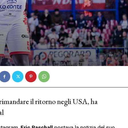
 rimandare il ritorno negli USA, ha
al
nstagram,
Eric
Paschall
postava la notizia del suo