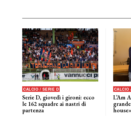
CALCIO / SERIE D
CALCIO
Serie D, giovedì i gironi: ecco
L’Am A
le 162 squadre ai nastri di
grande
partenza
house