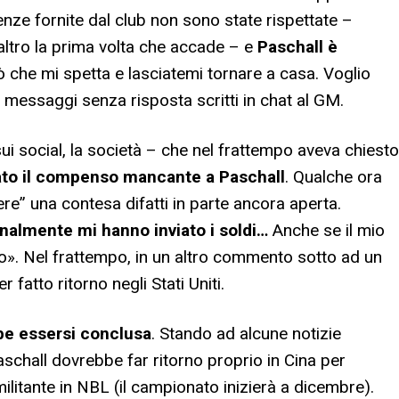
enze fornite dal club non sono state rispettate –
tro la prima volta che accade – e
Paschall è
ò che mi spetta e lasciatemi tornare a casa. Voglio
i messaggi senza risposta scritti in chat al GM.
sui social, la società – che nel frattempo aveva chiesto
ato il compenso mancante a Paschall
. Qualche ora
re” una contesa difatti in parte ancora aperta.
inalmente mi hanno inviato i soldi…
Anche se il mio
». Nel frattempo, in un altro commento sotto ad un
r fatto ritorno negli Stati Uniti.
be essersi conclusa
. Stando ad alcune notizie
Paschall dovrebbe far ritorno proprio in Cina per
militante in NBL (il campionato inizierà a dicembre).