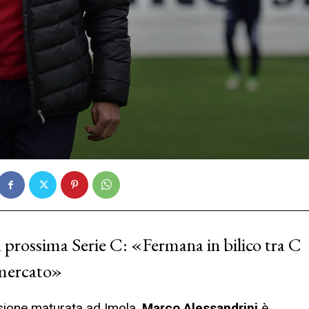
la prossima Serie C: «Fermana in bilico tra C
 mercato»
sione maturata ad Imola,
Marco Alessandrini
è