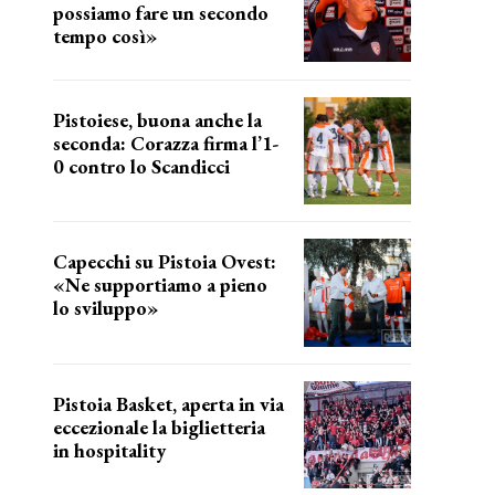
possiamo fare un secondo
tempo così»
le parole del tecnico
Pistoiese, buona anche la
seconda: Corazza firma l’1-
0 contro lo Scandicci
secondo test stagionale
Capecchi su Pistoia Ovest:
«Ne supportiamo a pieno
lo sviluppo»
La posizione del sindaco
Pistoia Basket, aperta in via
eccezionale la biglietteria
in hospitality
Grande richiesta