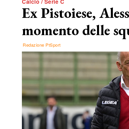
Calcio / Serie C
Ex Pistoiese, Ales
momento delle sq
Redazione PtSport