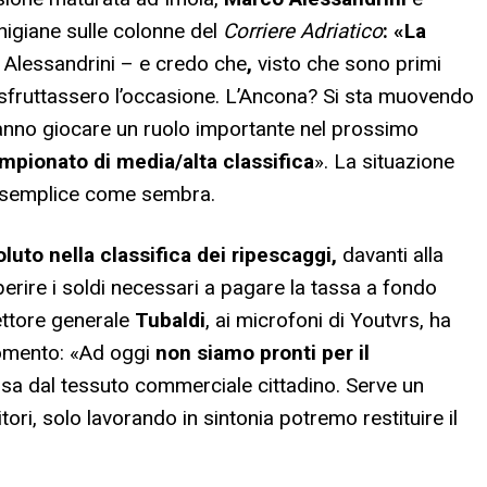
higiane sulle colonne del
Corriere Adriatico
: «La
 Alessandrini – e credo che
,
visto che sono primi
 sfruttassero l’occasione. L’Ancona? Si sta muovendo
anno giocare un ruolo importante nel prossimo
mpionato di media/alta classifica
». La situazione
ì semplice come sembra.
luto nella classifica dei ripescaggi,
davanti alla
perire i soldi necessari a pagare la tassa a fondo
ettore generale
Tubaldi
, ai microfoni di Youtvrs, ha
momento: «Ad oggi
non siamo pronti per il
sa dal tessuto commerciale cittadino. Serve un
ri, solo lavorando in sintonia potremo restituire il