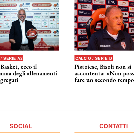
/ SERIE A2
CALCIO / SERIE D
 Basket, ecco il
Pistoiese, Bisoli non si
mma degli allenamenti
accontenta: «Non pos
ggregati
fare un secondo tempo
SOCIAL
CONTATTI