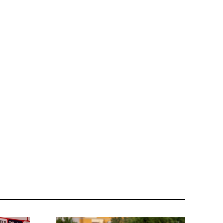
Nome:*
Email:*
Sito
web: