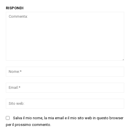
RISPONDI
Commenta:
No
Ema
Sit
we
Salva il mio nome, la mia email e il mio sito web in questo browser
per il prossimo commento.