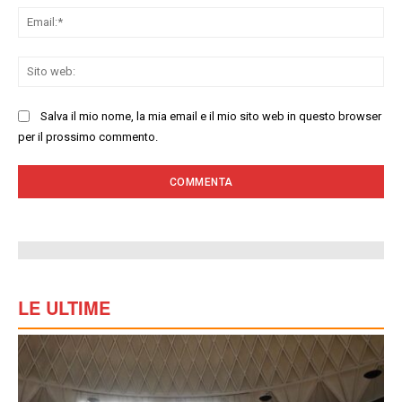
Ema
Sit
we
Salva il mio nome, la mia email e il mio sito web in questo browser
per il prossimo commento.
LE ULTIME