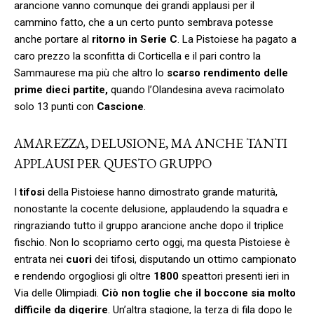
arancione vanno comunque dei grandi applausi per il
cammino fatto, che a un certo punto sembrava potesse
anche portare al
ritorno in Serie C
. La Pistoiese ha pagato a
caro prezzo la sconfitta di Corticella e il pari contro la
Sammaurese ma più che altro lo
scarso rendimento delle
prime dieci partite,
quando l’Olandesina aveva racimolato
solo 13 punti con
Cascione
.
AMAREZZA, DELUSIONE, MA ANCHE TANTI
APPLAUSI PER QUESTO GRUPPO
I
tifosi
della Pistoiese hanno dimostrato grande maturità,
nonostante la cocente delusione, applaudendo la squadra e
ringraziando tutto il gruppo arancione anche dopo il triplice
fischio. Non lo scopriamo certo oggi, ma questa Pistoiese è
entrata nei
cuori
dei tifosi, disputando un ottimo campionato
e rendendo orgogliosi gli oltre
1800
speattori presenti ieri in
Via delle Olimpiadi.
Ciò non toglie che il boccone sia molto
difficile da digerire
. Un’altra stagione, la terza di fila dopo le