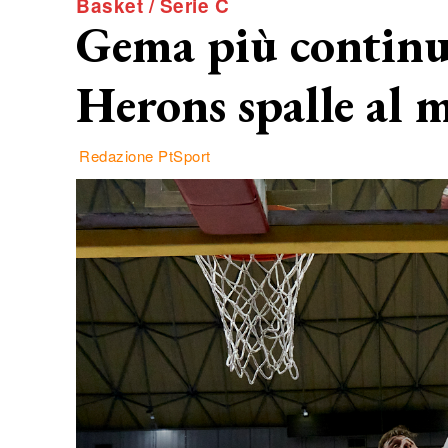
Basket / Serie C
Gema più continua
Herons spalle al 
Redazione PtSport