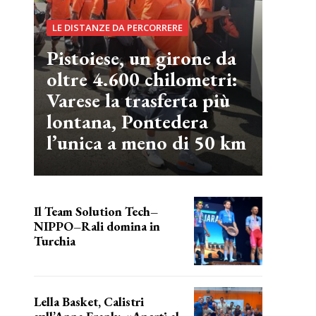
LE DISTANZE DA PERCORRERE
Pistoiese, un girone da
oltre 4.600 chilometri:
Varese la trasferta più
lontana, Pontedera
l’unica a meno di 50 km
Il Team Solution Tech–
NIPPO–Rali domina in
Turchia
ottimi risultati
Lella Basket, Calistri