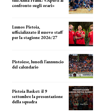
sull’Anna Frank: «Aperti al
confronto sugli orari»
l'incognita impianti
Lumos Pistoia,
ufficializzato il nuovo staff
per la stagione 2026/27
LA COMPOSIZIONE
Pistoiese, lunedì l’annuncio
del calendario
a breve l'annuncio
Pistoia Basket: il 9
settembre la presentazione
della squadra
Annunciata la data