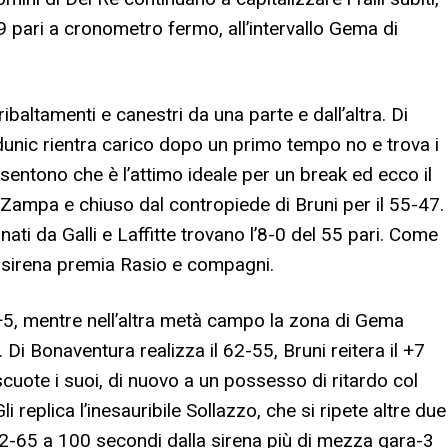
39 pari a cronometro fermo, all’intervallo Gema di
ibaltamenti e canestri da una parte e dall’altra. Di
unic rientra carico dopo un primo tempo no e trova i
 sentono che è l’attimo ideale per un break ed ecco il
i Zampa e chiuso dal contropiede di Bruni per il 55-47.
ati da Galli e Laffitte trovano l’8-0 del 55 pari. Come
di sirena premia Rasio e compagni.
+5, mentre nell’altra metà campo la zona di Gema
i. Di Bonaventura realizza il 62-55, Bruni reitera il +7
 scuote i suoi, di nuovo a un possesso di ritardo col
i replica l’inesauribile Sollazzo, che si ripete altre due
 72-65 a 100 secondi dalla sirena più di mezza gara-3