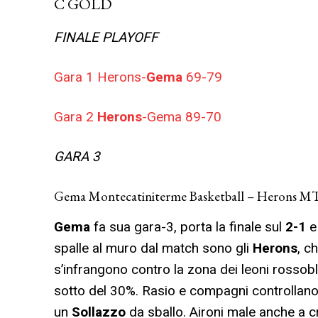
C GOLD
FINALE PLAYOFF
Gara 1 Herons-
Gema
69-79
Gara 2
Herons
-Gema 89-70
GARA 3
Gema Montecatiniterme Basketball – Herons MTV
Gema
fa sua gara-3, porta la finale sul
2-1
e 
spalle al muro dal match sono gli
Herons
, c
s’infrangono contro la zona dei leoni rossobl
sotto del 30%. Rasio e compagni controllano me
un
Sollazzo
da sballo. Aironi male anche a 