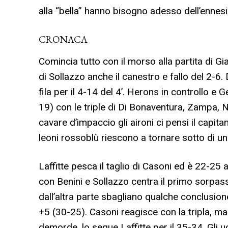
alla “bella” hanno bisogno adesso dell’enne
CRONACA
Comincia tutto con il morso alla partita di Gian
di Sollazzo anche il canestro e fallo del 2-6.
fila per il 4-14 del 4’. Herons in controllo e 
19) con le triple di Di Bonaventura, Zampa, 
cavare d’impaccio gli aironi ci pensi il capitan
leoni rossoblù riescono a tornare sotto di u
Laffitte pesca il taglio di Casoni ed è 22-25
con Benini e Sollazzo centra il primo sorpass
dall’altra parte sbagliano qualche conclusion
+5 (30-25). Casoni reagisce con la tripla, ma 
demorde, lo segue Laffitte per il 35-34. Gli uo