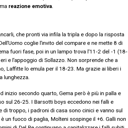
sima
reazione emotiva
.
carli, che pronti via infila la tripla e dopo la risposta
 Dell’Uomo coglie l’invito del compare e ne mette 8 di
Gema fuori fase, poi in un lampo trova l’11-2 del -1 (18-
Neri e l’appoggio di Sollazzo. Non sorprende che a
o, Laffitte lo emula per il 18-23. Ma grazie ai liberi i
na lunghezza.
 ad inizio secondo quarto, Gema però è più in palla e
o sul 26-25. I Barsotti boys eccedono nei falli e
e di troppo, i padroni di casa sono cinici e vanno sul
è un fuoco di paglia, Molteni sospinge il +6. Galli non
mini di Del Re continuano a capitalizzare i falli subiti,