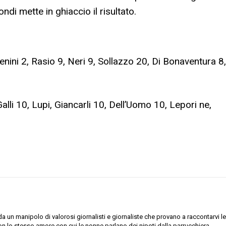
ndi mette in ghiaccio il risultato.
enini 2, Rasio 9, Neri 9, Sollazzo 20, Di Bonaventura 8,
Galli 10, Lupi, Giancarli 10, Dell’Uomo 10, Lepori ne,
 un manipolo di valorosi giornalisti e giornaliste che provano a raccontarvi le
on lo stesso amore con cui le nonne parlano dei nipoti dalla parrucchiera.