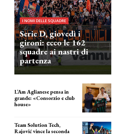
I NOMI DELLE SQUADRE
Serie D, giovedì i
gironi: ecco le 162
squadre ai nastri di
partenza
L’Am Aglianese pensa in
grande: «Consorzio e club
house»
Team Solution Tech,
Rajović vince la seconda