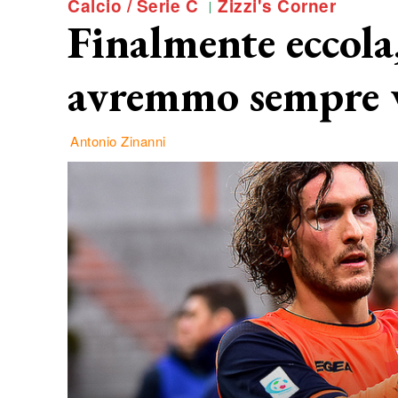
Calcio / Serie C
Zizzi's Corner
Finalmente eccola,
avremmo sempre v
Antonio Zinanni