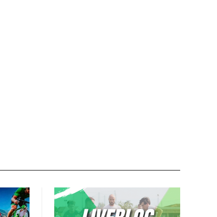
Nome:*
Email:*
Sito
web: