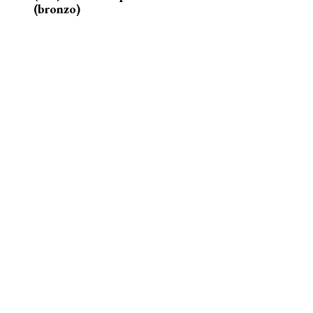
(bronzo)
nelle acque della Senna