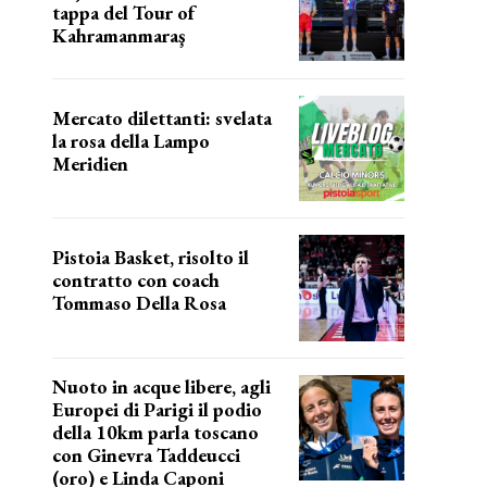
tappa del Tour of
Kahramanmaraş
SUCCESSO IN VOLATA
Mercato dilettanti: svelata
la rosa della Lampo
Meridien
ecco la lampo
Pistoia Basket, risolto il
contratto con coach
Tommaso Della Rosa
NUOVA AVVENTURA IN VISTA?
Nuoto in acque libere, agli
Europei di Parigi il podio
della 10km parla toscano
con Ginevra Taddeucci
(oro) e Linda Caponi