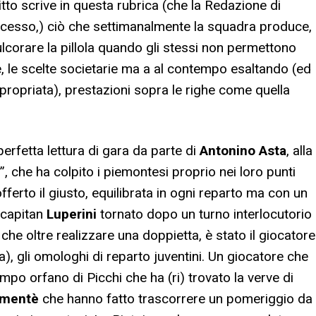
ritto scrive in questa rubrica (che la Redazione di
ncesso,) ciò che settimanalmente la squadra produce,
ulcorare la pillola quando gli stessi non permettono
e, le scelte societarie ma a al contempo esaltando (ed
ropriata), prestazioni sopra le righe come quella
perfetta lettura di gara da parte di
Antonino Asta
, alla
, che ha colpito i piemontesi proprio nei loro punti
erto il giusto, equilibrata in ogni reparto ma con un
 capitan
Luperini
tornato dopo un turno interlocutorio
che oltre realizzare una doppietta, è stato il giocatore
a), gli omologhi di reparto juventini. Un giocatore che
po orfano di Picchi che ha (ri) trovato la verve di
mentè
che hanno fatto trascorrere un pomeriggio da