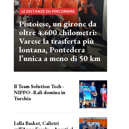
LE DISTANZE DA PERCORRERE
Pistoiese, un girone da
oltre 4.600 chilometri:
Varese la trasferta più
lontana, Pontedera
l’unica a meno di 50 km
Il Team Solution Tech–
NIPPO–Rali domina in
Turchia
ottimi risultati
Lella Basket, Calistri