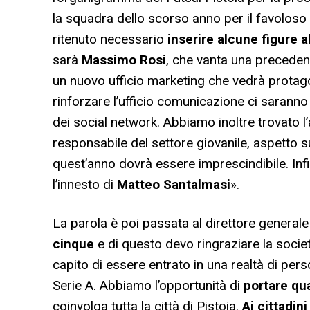
la squadra dello scorso anno per il favoloso 
ritenuto necessario
inserire alcune figure al
sarà
Massimo Rosi
, che vanta una precedent
un nuovo ufficio marketing che vedrà protag
rinforzare l’ufficio comunicazione ci sarann
dei social network. Abbiamo inoltre trovato 
responsabile del settore giovanile, aspetto 
quest’anno dovrà essere imprescindibile. Inf
l’innesto di
Matteo Santalmasi
».
La parola è poi passata al direttore general
cinque
e di questo devo ringraziare la soci
capito di essere entrato in una realtà di p
Serie A. Abbiamo l’opportunità di
portare qua
coinvolga tutta la città di Pistoia.
Ai cittadini