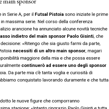
me main sponsor
in Serie A, per il
Futsal Pistoia
sono iniziate le prime
 in massima serie. Nel corso della conferenza
sodalizio arancione ha annunciato alcune novità tecniche
asso indietro del main sponsor Paolo Gisinti
, che
decisione: «Ritengo che sia giusto farmi da parte,
istoia
necessiti di un altro main sponsor
, magari
sponibilità maggiore della mia e che possa essere
turalmente
continuerò ad essere uno degli sponsor
oia. Da parte mia c’è tanta voglia e curiosità di
 abbiamo conquistato lavorando duramente e che tutta
odotto le nuove figure che comporranno
sima stagione: «Intanto ringrazio Paolo Gisinti e tutta