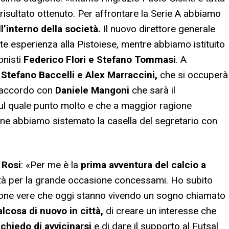
risultato ottenuto. Per affrontare la Serie A abbiamo
l’interno della società.
Il nuovo direttore generale
e esperienza alla Pistoiese, mentre abbiamo istituito
onisti
Federico Flori e Stefano Tommasi
. A
o
Stefano Baccelli e Alex Marraccini,
che si occuperà
l’accordo con
Daniele Mangoni
che sarà il
sul quale punto molto e che a maggior ragione
ine abbiamo sistemato la casella del segretario con
e
Rosi
: «Per me è la
prima avventura del calcio a
età per la grande occasione concessami. Ho subito
ersone vere che oggi stanno vivendo un sogno chiamato
lcosa di nuovo in città,
di creare un interesse che
 chiedo di avvicinarsi
e di dare il supporto al Futsal