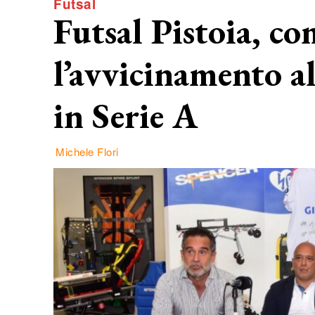
Futsal
Futsal Pistoia, co
l’avvicinamento al
in Serie A
Michele Flori