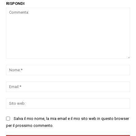
RISPONDI
Commenta:
No
Ema
Sit
we
Salva il mio nome, la mia email e il mio sito web in questo browser
per il prossimo commento.