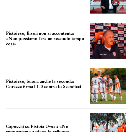
il cronoprogramma
Pistoiese, Bisoli non si accontenta:
«Non possiamo fare un secondo tempo
così»
le parole del tecnico
Pistoiese, buona anche la seconda:
Corazza firma l’1-0 contro lo Scandicci
secondo test stagionale
Capecchi su Pistoia Ovest: «Ne
supportiamo a pieno lo sviluppo»