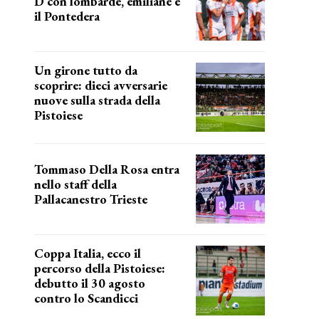
D con lombarde, emiliane e
il Pontedera
ancora il girone d
Un girone tutto da
scoprire: dieci avversarie
nuove sulla strada della
Pistoiese
tra conferme e novità
Tommaso Della Rosa entra
nello staff della
Pallacanestro Trieste
NUOVA AVVENTURA
Coppa Italia, ecco il
percorso della Pistoiese:
debutto il 30 agosto
contro lo Scandicci
prima gara ufficiale