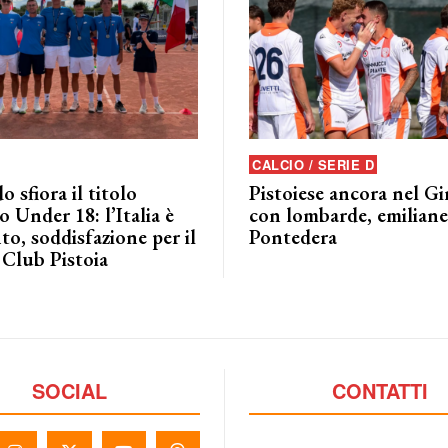
CALCIO / SERIE D
o sfiora il titolo
Pistoiese ancora nel G
 Under 18: l’Italia è
con lombarde, emiliane 
to, soddisfazione per il
Pontedera
 Club Pistoia
SOCIAL
CONTATTI