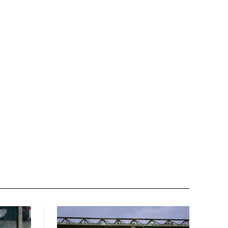
Nome:*
Email:*
Sito
web: