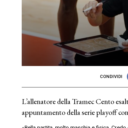
CONDIVIDI
L’allenatore della Tramec Cento esalt
appuntamento della serie playoff con
«Bella partita, molto maschia e fisica. Credo