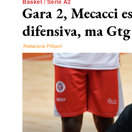
Basket / Serie A2
Gara 2, Mecacci e
difensiva, ma Gtg
Redazione PtSport