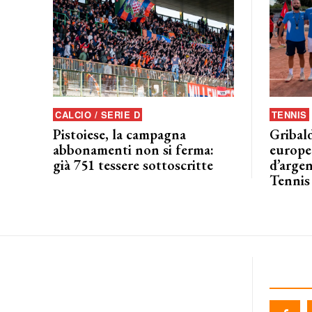
CALCIO / SERIE D
TENNIS
Pistoiese, la campagna
Gribald
abbonamenti non si ferma:
europeo
già 751 tessere sottoscritte
d’argen
Tennis