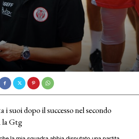
a i suoi dopo il successo nel secondo
 la Gtg
 che la mia squadra abbia disputato una partita