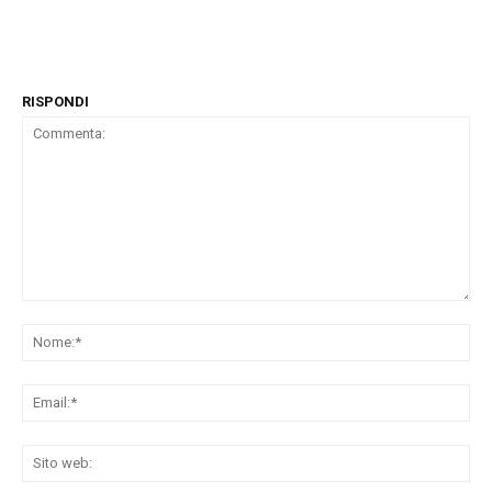
RISPONDI
Commenta:
No
Ema
Sit
we