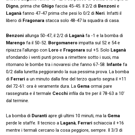
Digno
, prima che
Ghigo
faccia 45-45. Il 2/2 di
Benzoni
e
Laganà
fanno 47-47 prima che pesi lo 0/2 di
Neri
. Infatti il
libero di
Fragonara
stacca solo 48-47 la squadra di casa.
Benzoni
allunga 50-47, il 2/2 di
Laganà
fa -1 e la bomba di
Marengo
fa il 50-52.
Borgomanero
impatta sul 52 e 54 e
ripiazza l’allungo con
Loro
e
Fragonara
sul +5. Solo
Laganà
sfondando i venti punti prova a rimettere sotto i suoi, ma
ritornano le bombe tra i novaresi che fanno 67-58.
Infante
fa
0/2 dalla lunetta peggiorando la sua pessima prova. La bomba
di
Ferrari
a un minuto dalla fine del terzo quarto segna il +11
del 72-61: ora è veramente dura. La
Gema
ormai pare
rassegnata e il termale
Cecchi
infila da tre per il 78-63 a 10′
dal termine.
La bomba di
Duranti
apre gli ultimi 10 minuti, ma la
Gema
perde le staffe. Il tecnico a
Laganà
,
Ferrari
schiaccia il +16
mentre i termali cercano la cosa peggiore, sempre. Il 3/3 di