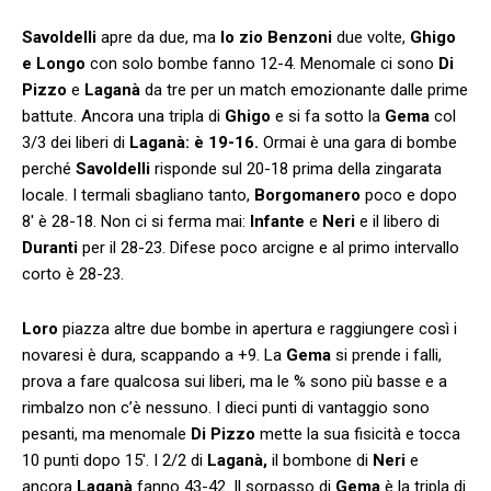
Savoldelli
apre da due, ma
lo zio Benzoni
due volte,
Ghigo
e Longo
con solo bombe fanno 12-4. Menomale ci sono
Di
Pizzo
e
Laganà
da tre per un match emozionante dalle prime
battute. Ancora una tripla di
Ghigo
e si fa sotto la
Gema
col
3/3 dei liberi di
Laganà: è 19-16.
Ormai è una gara di bombe
perché
Savoldelli
risponde sul 20-18 prima della zingarata
locale. I termali sbagliano tanto,
Borgomanero
poco e dopo
8′ è 28-18. Non ci si ferma mai:
Infante
e
Neri
e il libero di
Duranti
per il 28-23. Difese poco arcigne e al primo intervallo
corto è 28-23.
Loro
piazza altre due bombe in apertura e raggiungere così i
novaresi è dura, scappando a +9. La
Gema
si prende i falli,
prova a fare qualcosa sui liberi, ma le % sono più basse e a
rimbalzo non c’è nessuno. I dieci punti di vantaggio sono
pesanti, ma menomale
Di Pizzo
mette la sua fisicità e tocca
10 punti dopo 15′. I 2/2 di
Laganà,
il bombone di
Neri
e
ancora
Laganà
fanno 43-42. Il sorpasso di
Gema
è la tripla di