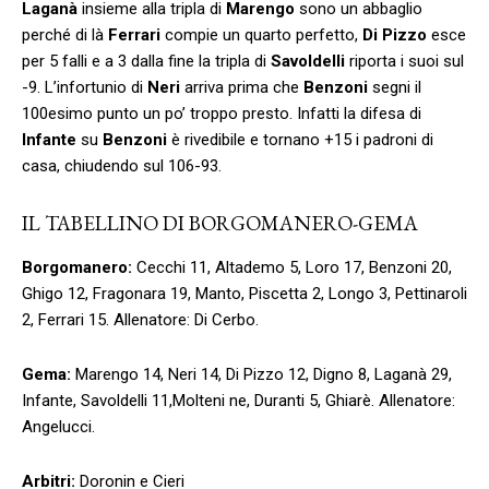
Laganà
insieme alla tripla di
Marengo
sono un abbaglio
perché di là
Ferrari
compie un quarto perfetto,
Di Pizzo
esce
per 5 falli e a 3 dalla fine la tripla di
Savoldelli
riporta i suoi sul
-9. L’infortunio di
Neri
arriva prima che
Benzoni
segni il
100esimo punto un po’ troppo presto. Infatti la difesa di
Infante
su
Benzoni
è rivedibile e tornano +15 i padroni di
casa, chiudendo sul 106-93.
IL TABELLINO DI BORGOMANERO-GEMA
Borgomanero:
Cecchi 11, Altademo 5, Loro 17, Benzoni 20,
Ghigo 12, Fragonara 19, Manto, Piscetta 2, Longo 3, Pettinaroli
2, Ferrari 15. Allenatore: Di Cerbo.
Gema:
Marengo 14, Neri 14, Di Pizzo 12, Digno 8, Laganà 29,
Infante, Savoldelli 11,Molteni ne, Duranti 5, Ghiarè. Allenatore:
Angelucci.
Arbitri:
Doronin e Cieri