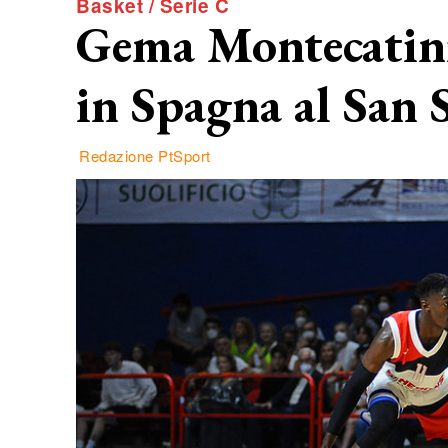
Basket / Serie C
Gema Montecatini
in Spagna al San 
Redazione PtSport