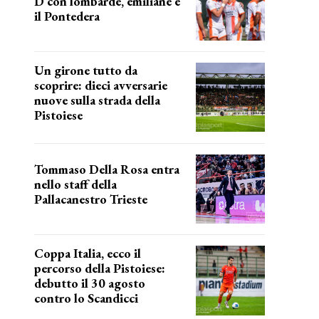
D con lombarde, emiliane e
il Pontedera
ancora il girone d
Un girone tutto da
scoprire: dieci avversarie
nuove sulla strada della
Pistoiese
tra conferme e novità
Tommaso Della Rosa entra
nello staff della
Pallacanestro Trieste
NUOVA AVVENTURA
Coppa Italia, ecco il
percorso della Pistoiese:
debutto il 30 agosto
contro lo Scandicci
prima gara ufficiale