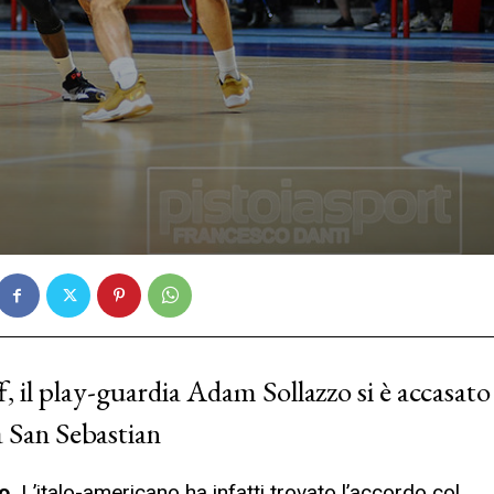
, il play-guardia Adam Sollazzo si è accasato
a San Sebastian
o.
L’italo-americano ha infatti trovato l’accordo col