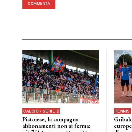
CALCIO / SERIE D
TENNIS
Pistoiese, la campagna
Gribald
abbonamenti non si ferma:
europeo