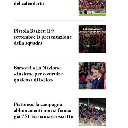
del calendario
a breve l'annuncio
Pistoia Basket: il 9
settembre la presentazione
della squadra
Annunciata la data
Barsotti a La Nazione:
«Insieme per costruire
qualcosa di bello»
barsotti sul nuovo dany basket
Pistoiese, la campagna
abbonamenti non si ferma:
già 751 tessere sottoscritte
numeri in aumento