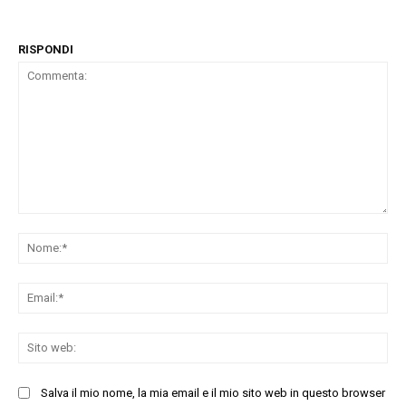
RISPONDI
Commenta:
No
Ema
Sit
we
Salva il mio nome, la mia email e il mio sito web in questo browser