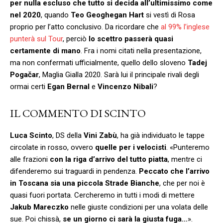
per nulla escluso che tutto si decida all’ultimissimo come
nel 2020
, quando
Teo Geoghegan Hart
si vestì di Rosa
proprio per l’atto conclusivo. Da ricordare che
al 99% l’inglese
punterà sul Tour
, perciò
lo scettro passerà quasi
certamente di mano
. Fra i nomi citati nella presentazione,
ma non confermati ufficialmente, quello dello sloveno
Tadej
Pogačar
, Maglia Gialla 2020. Sarà lui il principale rivali degli
ormai certi
Egan Bernal
e
Vincenzo Nibali
?
IL COMMENTO DI SCINTO
Luca Scinto
, DS della
Vini Zabù
, ha già individuato le tappe
circolate in rosso, ovvero
quelle per i velocisti
. «Punteremo
alle frazioni
con la riga d’arrivo del tutto piatta
, mentre ci
difenderemo sui traguardi in pendenza.
Peccato che l’arrivo
in Toscana sia una piccola Strade Bianche
, che per noi è
quasi fuori portata. Cercheremo in tutti i modi di mettere
Jakub Mareczko
nelle giuste condizioni per una volata delle
sue. Poi chissà,
se un giorno ci sarà la giusta fuga…
».