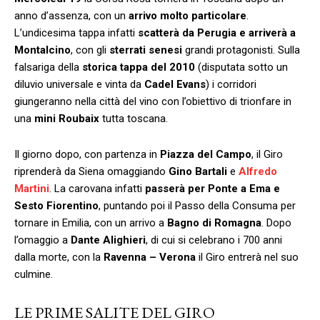
anno d’assenza, con un
arrivo molto particolare
.
L’undicesima tappa infatti
scatterà da Perugia e arriverà a
Montalcino
, con gli
sterrati senesi
grandi protagonisti. Sulla
falsariga della
storica tappa del 2010
(disputata sotto un
diluvio universale e vinta da
Cadel Evans
) i corridori
giungeranno nella città del vino con l’obiettivo di trionfare in
una
mini Roubaix
tutta toscana.
Il giorno dopo, con partenza in
Piazza del Campo
, il Giro
riprenderà da Siena omaggiando
Gino Bartali
e
Alfredo
Martini
. La carovana infatti
passerà per Ponte a Ema e
Sesto Fiorentino
, puntando poi il Passo della Consuma per
tornare in Emilia, con un arrivo a
Bagno di Romagna
. Dopo
l’omaggio a
Dante Alighieri
, di cui si celebrano i 700 anni
dalla morte, con la
Ravenna – Verona
il Giro entrerà nel suo
culmine.
LE PRIME SALITE DEL GIRO