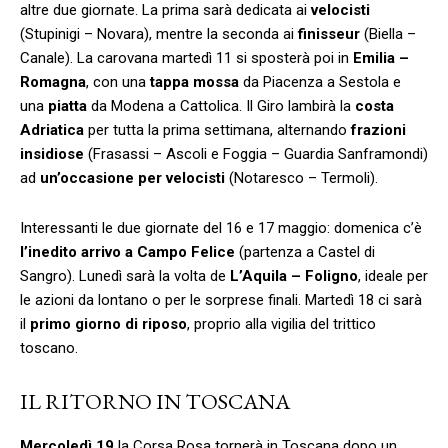
altre due giornate. La prima sarà dedicata ai
velocisti
(Stupinigi – Novara), mentre la seconda ai
finisseur
(Biella –
Canale). La carovana martedì 11 si sposterà poi in
Emilia –
Romagna
, con una
tappa mossa
da Piacenza a Sestola e
una
piatta
da Modena a Cattolica. Il Giro lambirà la
costa
Adriatica
per tutta la prima settimana, alternando
frazioni
insidiose
(Frasassi – Ascoli e Foggia – Guardia Sanframondi)
ad
un’occasione per velocisti
(Notaresco – Termoli).
Interessanti le due giornate del 16 e 17 maggio: domenica c’è
l’inedito arrivo a Campo Felice
(partenza a Castel di
Sangro). Lunedì sarà la volta de
L’Aquila – Foligno
, ideale per
le azioni da lontano o per le sorprese finali. Martedì 18 ci sarà
il
primo giorno di riposo
, proprio alla vigilia del trittico
toscano.
IL RITORNO IN TOSCANA
Mercoledì 19
la Corsa Rosa tornerà in Toscana dopo un