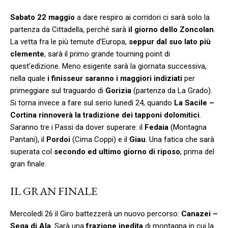
Sabato 22 maggio
a dare respiro ai corridori ci sarà solo la
partenza da Cittadella, perché sarà
il giorno dello Zoncolan
.
La vetta fra le più temute d’Europa,
seppur dal suo lato più
clemente
, sarà il primo grande tourning point di
quest’edizione. Meno esigente sarà la giornata successiva,
nella quale
i finisseur saranno i maggiori indiziati
per
primeggiare sul traguardo di
Gorizia
(partenza da La Grado).
Si torna invece a fare sul serio lunedì 24, quando
La Sacile –
Cortina rinnoverà la tradizione dei tapponi dolomitici
.
Saranno tre i Passi da dover superare: il
Fedaia
(Montagna
Pantani), il
Pordoi
(Cima Coppi) e il
Giau
. Una fatica che sarà
superata col
secondo ed ultimo giorno di riposo
, prima del
gran finale.
IL GRAN FINALE
Mercoledì 26 il Giro battezzerà un nuovo percorso:
Canazei –
Sega di Ala
. Sarà una
frazione inedita
di montagna in cui la