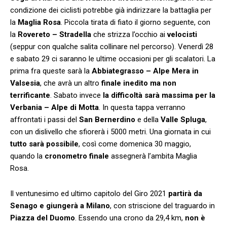
condizione dei ciclisti potrebbe già indirizzare la battaglia per
la
Maglia Rosa
. Piccola tirata di fiato il giorno seguente, con
la
Rovereto – Stradella
che strizza l’occhio ai
velocisti
(seppur con qualche salita collinare nel percorso). Venerdì 28
e sabato 29 ci saranno le ultime occasioni per gli scalatori. La
prima fra queste sarà la
Abbiategrasso – Alpe Mera in
Valsesia
, che avrà un altro
finale inedito ma non
terrificante
. Sabato invece
la difficoltà sarà massima per la
Verbania – Alpe di Motta
. In questa tappa verranno
affrontati i passi del
San Bernerdino
e della
Valle Spluga
,
con un dislivello che sfiorerà i 5000 metri. Una giornata in cui
tutto sarà possibile
, così come domenica 30 maggio,
quando la
cronometro finale
assegnerà l’ambita Maglia
Rosa.
Il ventunesimo ed ultimo capitolo del Giro 2021
partirà da
Senago e giungerà a Milano
, con striscione del traguardo in
Piazza del Duomo
. Essendo una crono da 29,4 km,
non è