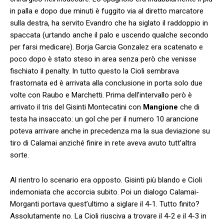
in palla e dopo due minuti è fuggito via al diretto marcatore
sulla destra, ha servito Evandro che ha siglato il raddoppio in
spaccata (urtando anche il palo e uscendo qualche secondo
per farsi medicare). Borja Garcia Gonzalez era scatenato e
poco dopo è stato steso in area senza però che venisse
fischiato il penalty. In tutto questo la Cioli sembrava
frastornata ed è arrivata alla conclusione in porta solo due
volte con Raubo e Marchetti. Prima dell’intervallo però è
arrivato il tris del Gisinti Montecatini con
Mangione
che di
testa ha insaccato: un gol che per il numero 10 arancione
poteva arrivare anche in precedenza ma la sua deviazione su
tiro di Calamai anziché finire in rete aveva avuto tutt’altra
sorte.
Al rientro lo scenario era opposto. Gisinti più blando e Cioli
indemoniata che accorcia subito. Poi un dialogo Calamai-
Morganti portava quest’ultimo a siglare il 4-1. Tutto finito?
Assolutamente no. La Cioli riusciva a trovare il 4-2 e il 4-3 in