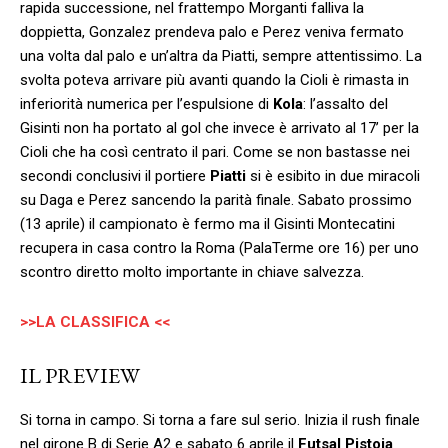
rapida successione, nel frattempo Morganti falliva la
doppietta, Gonzalez prendeva palo e Perez veniva fermato
una volta dal palo e un’altra da Piatti, sempre attentissimo. La
svolta poteva arrivare più avanti quando la Cioli è rimasta in
inferiorità numerica per l’espulsione di
Kola
: l’assalto del
Gisinti non ha portato al gol che invece è arrivato al 17’ per la
Cioli che ha così centrato il pari. Come se non bastasse nei
secondi conclusivi il portiere
Piatti
si è esibito in due miracoli
su Daga e Perez sancendo la parità finale. Sabato prossimo
(13 aprile) il campionato è fermo ma il Gisinti Montecatini
recupera in casa contro la Roma (PalaTerme ore 16) per uno
scontro diretto molto importante in chiave salvezza.
>>LA CLASSIFICA <<
IL PREVIEW
Si torna in campo. Si torna a fare sul serio. Inizia il rush finale
nel girone B di Serie A2 e sabato 6 aprile il
Futsal Pistoia