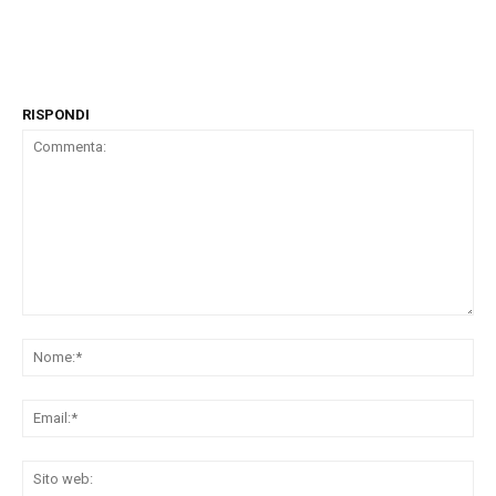
RISPONDI
Commenta:
No
Ema
Sit
we