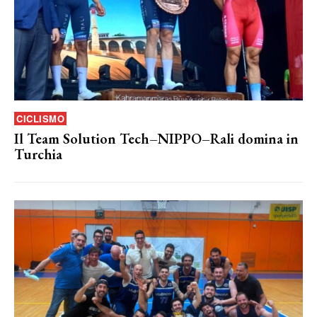
CICLISMO
Il Team Solution Tech–NIPPO–Rali domina in
Turchia