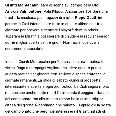
Gisinti Montecatini
sarà di scena sul campo della
Cioli
Ariccia Valmontone
(Pala Kilgour, Ariccia, ore 15). Sarà una
trasferta insidiosa per i ragazzi di mister
Pippo Quattrini
perché la Cioli intende dare tutto in queste ultime quattro
giornate per provare a centrare i playoff: deve in primis
superare la Mirafin e poi sperare di chiudere la regular season
come miglior quarta dei tre gironi. Non facile, quindi, ma
nemmeno impossibile.
In casa Gisinti Montecatini però la salvezza matematica è
vicina: Daga e compagni vogliono chiudere quanto prima
questa pratica per giocare con sollievo e spensieratezza le
giornate rimanenti. La sfida di sabato quindi si prospetta
interessante e aperta a ogni pronostico. La Cioli segna molto
ma subisce anche tante reti, il Gisinti resta il peggior attacco
del campionato ma allo stesso tempo ha la quinta miglior
difesa del girone. Ricordiamo che sabato 13 aprile c’è la sosta
del campionato che però non interesserà il Gisinti: infatti gli