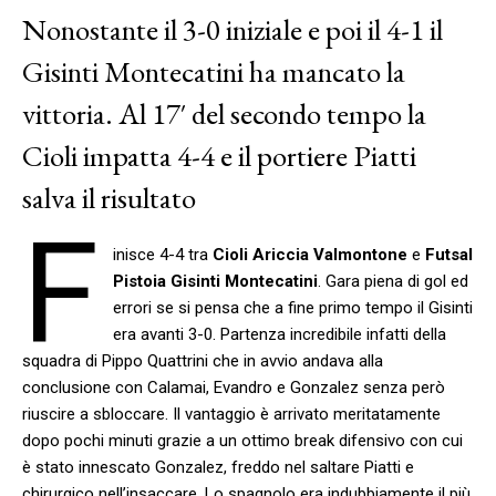
Nonostante il 3-0 iniziale e poi il 4-1 il
Gisinti Montecatini ha mancato la
vittoria. Al 17′ del secondo tempo la
Cioli impatta 4-4 e il portiere Piatti
salva il risultato
F
inisce 4-4 tra
Cioli Ariccia Valmontone
e
Futsal
Pistoia Gisinti Montecatini
. Gara piena di gol ed
errori se si pensa che a fine primo tempo il Gisinti
era avanti 3-0. Partenza incredibile infatti della
squadra di Pippo Quattrini che in avvio andava alla
conclusione con Calamai, Evandro e Gonzalez senza però
riuscire a sbloccare. Il vantaggio è arrivato meritatamente
dopo pochi minuti grazie a un ottimo break difensivo con cui
è stato innescato Gonzalez, freddo nel saltare Piatti e
chirurgico nell’insaccare. Lo spagnolo era indubbiamente il più