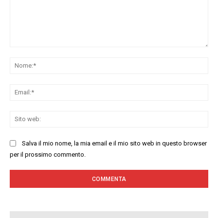
Commenta:
No
Ema
Sit
we
Salva il mio nome, la mia email e il mio sito web in questo browser
per il prossimo commento.