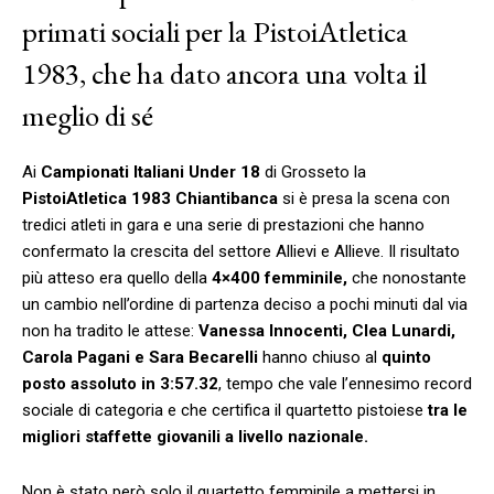
primati sociali per la PistoiAtletica
1983, che ha dato ancora una volta il
meglio di sé
Ai
Campionati Italiani Under 18
di Grosseto la
PistoiAtletica 1983 Chiantibanca
si è presa la scena con
tredici atleti in gara e una serie di prestazioni che hanno
confermato la crescita del settore Allievi e Allieve. Il risultato
più atteso era quello della
4×400 femminile,
che nonostante
un cambio nell’ordine di partenza deciso a pochi minuti dal via
non ha tradito le attese:
Vanessa Innocenti, Clea Lunardi,
Carola Pagani e Sara Becarelli
hanno chiuso al
quinto
posto assoluto in 3:57.32
, tempo che vale l’ennesimo record
sociale di categoria e che certifica il quartetto pistoiese
tra le
migliori staffette giovanili a livello nazionale.
Non è stato però solo il quartetto femminile a mettersi in