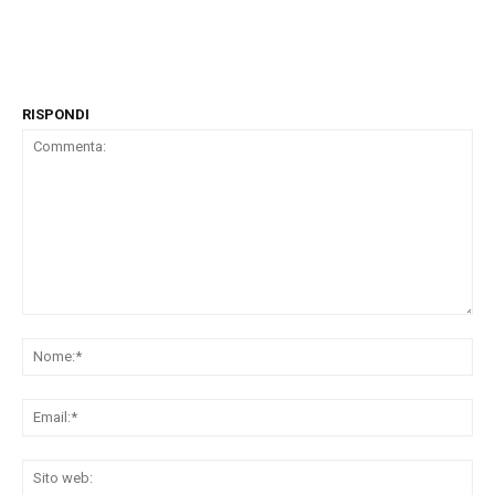
RISPONDI
Commenta:
No
Ema
Sit
we