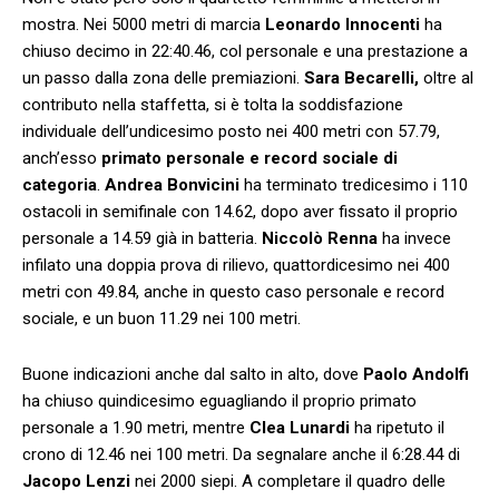
mostra. Nei 5000 metri di marcia
Leonardo Innocenti
ha
chiuso decimo in 22:40.46, col personale e una prestazione a
un passo dalla zona delle premiazioni.
Sara Becarelli,
oltre al
contributo nella staffetta, si è tolta la soddisfazione
individuale dell’undicesimo posto nei 400 metri con 57.79,
anch’esso
primato personale e record sociale di
categoria
.
Andrea Bonvicini
ha terminato tredicesimo i 110
ostacoli in semifinale con 14.62, dopo aver fissato il proprio
personale a 14.59 già in batteria.
Niccolò Renna
ha invece
infilato una doppia prova di rilievo, quattordicesimo nei 400
metri con 49.84, anche in questo caso personale e record
sociale, e un buon 11.29 nei 100 metri.
Buone indicazioni anche dal salto in alto, dove
Paolo Andolfi
ha chiuso quindicesimo eguagliando il proprio primato
personale a 1.90 metri, mentre
Clea Lunardi
ha ripetuto il
crono di 12.46 nei 100 metri. Da segnalare anche il 6:28.44 di
Jacopo Lenzi
nei 2000 siepi. A completare il quadro delle