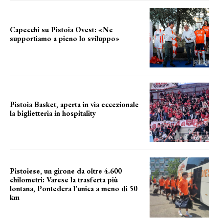
Capecchi su Pistoia Ovest: «Ne
supportiamo a pieno lo sviluppo»
La posizione del sindaco
Pistoia Basket, aperta in via eccezionale
la biglietteria in hospitality
Grande richiesta
Pistoiese, un girone da oltre 4.600
chilometri: Varese la trasferta più
lontana, Pontedera l’unica a meno di 50
km
le distanze da percorrere