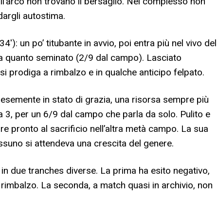
 dall’arco non trovano il bersaglio. Nel complesso non
dargli autostima.
4′): un po’ titubante in avvio, poi entra più nel vivo del
 a quanto seminato (2/9 dal campo). Lasciato
 si prodiga a rimbalzo e in qualche anticipo felpato.
alesemente in stato di grazia, una risorsa sempre più
a 3, per un 6/9 dal campo che parla da solo. Pulito e
pre pronto al sacrificio nell’altra metà campo. La sua
ssuno si attendeva una crescita del genere.
a in due tranches diverse. La prima ha esito negativo,
 a rimbalzo. La seconda, a match quasi in archivio, non