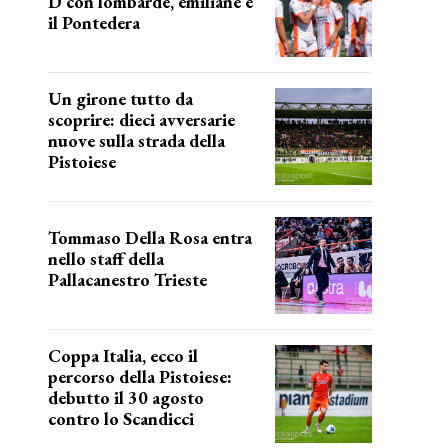
D con lombarde, emiliane e
il Pontedera
ancora il girone d
Un girone tutto da
scoprire: dieci avversarie
nuove sulla strada della
Pistoiese
tra conferme e novità
Tommaso Della Rosa entra
nello staff della
Pallacanestro Trieste
NUOVA AVVENTURA
Coppa Italia, ecco il
percorso della Pistoiese:
debutto il 30 agosto
contro lo Scandicci
prima gara ufficiale