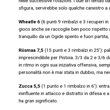
nelle successive rotazioni. I due tiri tentati
sfigura, servirebbe solo qualche canestro a 
Wheatle
6
(6 punti 9 rimbalzi e 3 recuperi in 3
gioco anche se raccoglie ben poco rispetto
tranquillo da un Ogide spento e fuori partita,
Riismaa
7,5
(15 punti e 3 rimbalzi in 25′): p
imprescindibile per Pistoia. 3/3 da 2 e 3/6 d
in ritmo in ogni sua iniziativa offensiva, sem
personalità non è mai stata in dubbio, ma ne
Zucca
5,5
(1 punto e 1 rimbalzo in 6′): entr
ininfluente in attacco e distratto in difesa e
ha gran significato.