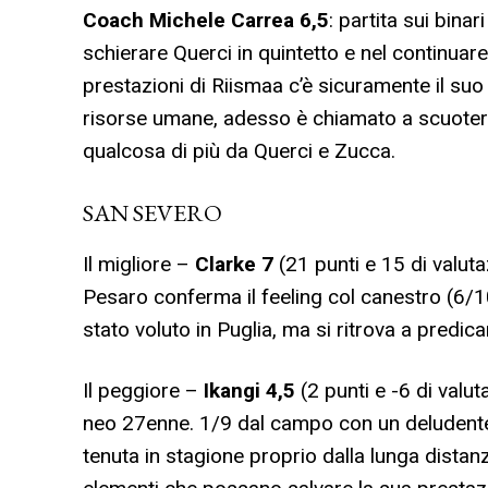
Coach Michele Carrea
6,5
: partita sui binar
schierare Querci in quintetto e nel continuare
prestazioni di Riismaa c’è sicuramente il su
risorse umane, adesso è chiamato a scuotere
qualcosa di più da Querci e Zucca.
SAN SEVERO
Il migliore –
Clarke 7
(21 punti e 15 di valutaz
Pesaro conferma il feeling col canestro (6/1
stato voluto in Puglia, ma si ritrova a predic
Il peggiore –
Ikangi 4,5
(2 punti e -6 di valut
neo 27enne. 1/9 dal campo con un deludente
tenuta in stagione proprio dalla lunga distanz