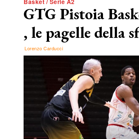
Basket / Serie A2
GTG Pistoia Bask
, le pagelle della s
Lorenzo Carducci