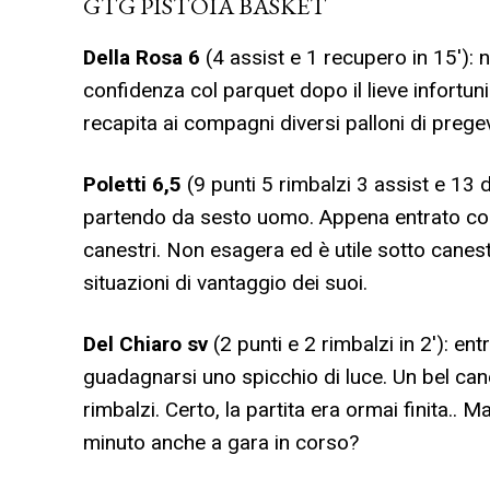
GTG PISTOIA BASKET
Della Rosa
6
(4 assist e 1 recupero in 15′): 
confidenza col parquet dopo il lieve infortuni
recapita ai compagni diversi palloni di prege
Poletti
6,5
(9 punti 5 rimbalzi 3 assist e 13 
partendo da sesto uomo. Appena entrato con
canestri. Non esagera ed è utile sotto canestr
situazioni di vantaggio dei suoi.
Del Chiaro
sv
(2 punti e 2 rimbalzi in 2′): en
guadagnarsi uno spicchio di luce. Un bel can
rimbalzi. Certo, la partita era ormai finita..
minuto anche a gara in corso?