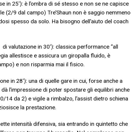
rse in 25′): è l’ombra di sé stesso e non se ne capisce
e male (2/9 dal campo) Tre’Shaun non è saggio nemmeno
andosi spesso da solo. Ha bisogno dell’aiuto del coach
 di valutazione in 30′): classica performance “all
gia allestisce e assicura un giropalla fluido, è
mpo) e non risparmia mai il fisico.
one in 28′): una di quelle gare in cui, forse anche a
 dà l’impressione di poter spostare gli equilibri anche
/14 da 2) e vigile a rimbalzo, l’assist dietro schiena
ziosisce la prestazione.
tte intensità difensiva, sia entrando in quintetto che