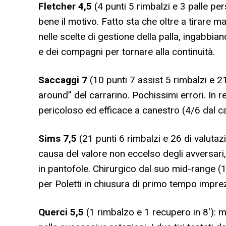
Fletcher
4,5
(4 punti 5 rimbalzi e 3 palle pe
bene il motivo. Fatto sta che oltre a tirar
nelle scelte di gestione della palla, ingabbi
e dei compagni per tornare alla continuità.
Saccaggi
7
(10 punti 7 assist 5 rimbalzi e 21
around” del carrarino. Pochissimi errori. In re
pericoloso ed efficace a canestro (4/6 dal ca
Sims
7,5
(21 punti 6 rimbalzi e 26 di valutazi
causa del valore non eccelso degli avversari,
in pantofole. Chirurgico dal suo mid-range (10
per Poletti in chiusura di primo tempo impre
Querci 5,5
(1 rimbalzo e 1 recupero in 8′): me