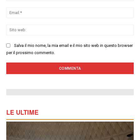
Ema
Sit
we
Salva il mio nome, la mia email e il mio sito web in questo browser
per il prossimo commento.
LE ULTIME