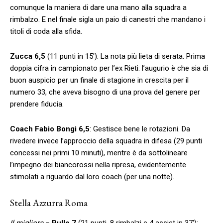
comunque la maniera di dare una mano alla squadra a
rimbalzo. E nel finale sigla un paio di canestri che mandano i
titoli di coda alla sfida.
Zucca 6,5
(11 punti in 15′): La nota più lieta di serata. Prima
doppia cifra in campionato per l’ex Rieti: l’augurio è che sia di
buon auspicio per un finale di stagione in crescita per il
numero 33, che aveva bisogno di una prova del genere per
prendere fiducia.
Coach Fabio Bongi 6,5
: Gestisce bene le rotazioni. Da
rivedere invece l’approccio della squadra in difesa (29 punti
concessi nei primi 10 minuti), mentre è da sottolineare
l’impegno dei biancorossi nella ripresa, evidentemente
stimolati a riguardo dal loro coach (per una notte).
Stella Azzurra Roma
Il migliore
–
Rullo 7
(21 punti, 8 rimbalzi e 4 assist in 37′):