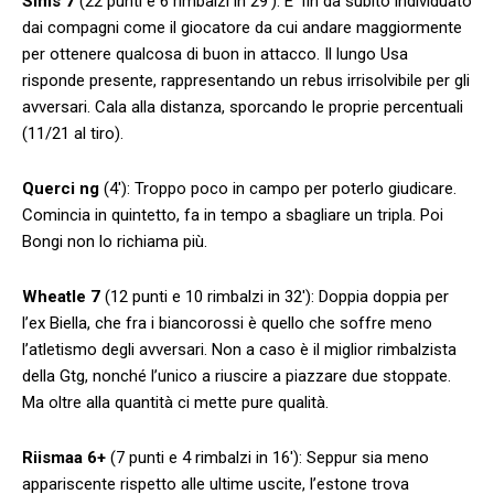
Sims 7
(22 punti e 6 rimbalzi in 29′): E’ fin da subito individuato
dai compagni come il giocatore da cui andare maggiormente
per ottenere qualcosa di buon in attacco. Il lungo Usa
risponde presente, rappresentando un rebus irrisolvibile per gli
avversari. Cala alla distanza, sporcando le proprie percentuali
(11/21 al tiro).
Querci ng
(4′): Troppo poco in campo per poterlo giudicare.
Comincia in quintetto, fa in tempo a sbagliare un tripla. Poi
Bongi non lo richiama più.
Wheatle 7
(12 punti e 10 rimbalzi in 32′): Doppia doppia per
l’ex Biella, che fra i biancorossi è quello che soffre meno
l’atletismo degli avversari. Non a caso è il miglior rimbalzista
della Gtg, nonché l’unico a riuscire a piazzare due stoppate.
Ma oltre alla quantità ci mette pure qualità.
Riismaa 6+
(7 punti e 4 rimbalzi in 16′): Seppur sia meno
appariscente rispetto alle ultime uscite, l’estone trova