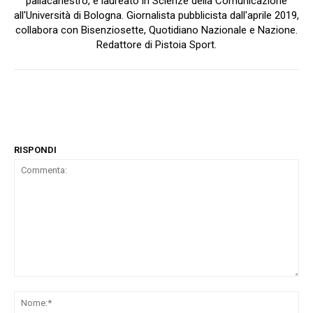
pallacanestro, è laureato in Scienze della Comunicazione
all'Università di Bologna. Giornalista pubblicista dall'aprile 2019,
collabora con Bisenziosette, Quotidiano Nazionale e Nazione.
Redattore di Pistoia Sport.
RISPONDI
Commenta:
No