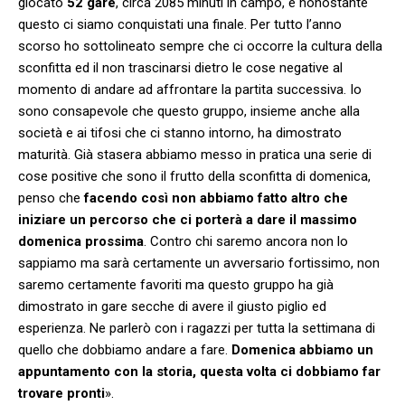
giocato
52 gare
, circa 2085 minuti in campo, e nonostante
questo ci siamo conquistati una finale. Per tutto l’anno
scorso ho sottolineato sempre che ci occorre la cultura della
sconfitta ed il non trascinarsi dietro le cose negative al
momento di andare ad affrontare la partita successiva. Io
sono consapevole che questo gruppo, insieme anche alla
società e ai tifosi che ci stanno intorno, ha dimostrato
maturità. Già stasera abbiamo messo in pratica una serie di
cose positive che sono il frutto della sconfitta di domenica,
penso che
facendo così non abbiamo fatto altro che
iniziare un percorso che ci porterà a dare il massimo
domenica prossima
. Contro chi saremo ancora non lo
sappiamo ma sarà certamente un avversario fortissimo, non
saremo certamente favoriti ma questo gruppo ha già
dimostrato in gare secche di avere il giusto piglio ed
esperienza. Ne parlerò con i ragazzi per tutta la settimana di
quello che dobbiamo andare a fare.
Domenica abbiamo un
appuntamento con la storia, questa volta ci dobbiamo far
trovare pronti
».