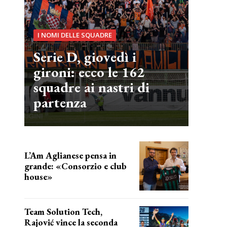
I NOMI DELLE SQUADRE
Serie D, giovedì i
gironi: ecco le 162
squadre ai nastri di
partenza
L’Am Aglianese pensa in
grande: «Consorzio e club
house»
Team Solution Tech,
Rajović vince la seconda