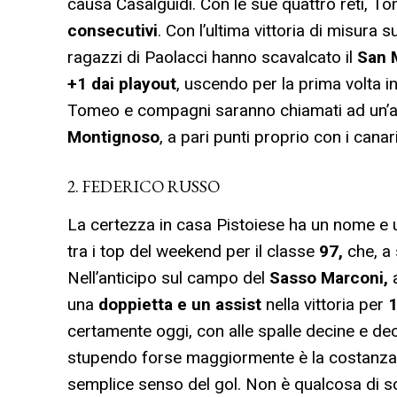
causa Casalguidi. Con le sue quattro reti, T
consecutivi
. Con l’ultima vittoria di misura s
ragazzi di Paolacci hanno scavalcato il
San 
+1 dai playout
, uscendo per la prima volta 
Tomeo e compagni saranno chiamati ad un’altr
Montignoso
, a pari punti proprio con i canari
2. FEDERICO RUSSO
La certezza in casa Pistoiese ha un nome e
tra i top del weekend per il classe
97,
che, a 
Nell’anticipo sul campo del
Sasso Marconi,
a
una
doppietta e un assist
nella vittoria per
1
certamente oggi, con alle spalle decine e deci
stupendo forse maggiormente è la costanza e 
semplice senso del gol. Non è qualcosa di s