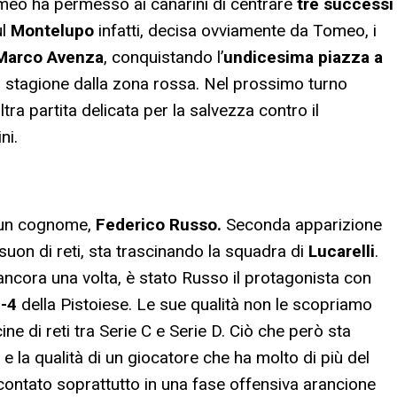
omeo ha permesso ai canarini di centrare
tre successi
ul
Montelupo
infatti, decisa ovviamente da Tomeo, i
Marco Avenza
, conquistando l’
undicesima piazza a
in stagione dalla zona rossa. Nel prossimo turno
a partita delicata per la salvezza contro il
ni.
 un cognome,
Federico Russo.
Seconda apparizione
suon di reti, sta trascinando la squadra di
Lucarelli
.
ncora una volta, è stato Russo il protagonista con
-4
della Pistoiese. Le sue qualità non le scopriamo
ne di reti tra Serie C e Serie D. Ciò che però sta
la qualità di un giocatore che ha molto di più del
contato soprattutto in una fase offensiva arancione