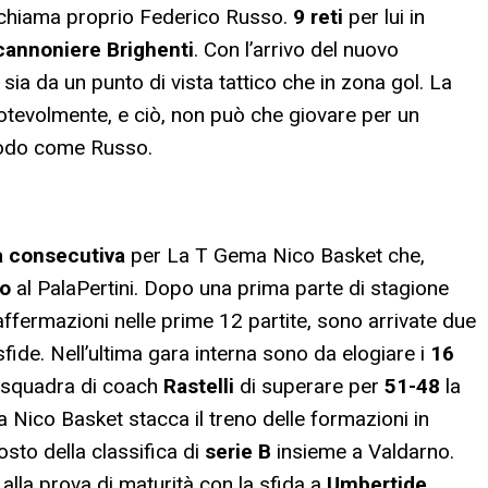
si chiama proprio Federico Russo.
9 reti
per lui in
cannoniere Brighenti
. Con l’arrivo del nuovo
ia da un punto di vista tattico che in zona gol. La
notevolmente, e ciò, non può che giovare per un
modo come Russo.
a consecutiva
per La T Gema Nico Basket che,
no
al PalaPertini. Dopo una prima parte di stagione
ffermazioni nelle prime 12 partite, sono arrivate due
sfide. Nell’ultima gara interna sono da elogiare i
16
 squadra di coach
Rastelli
di superare per
51-48
la
a Nico Basket stacca il treno delle formazioni in
sto della classifica di
serie B
insieme a Valdarno.
alla prova di maturità con la sfida a
Umbertide
,