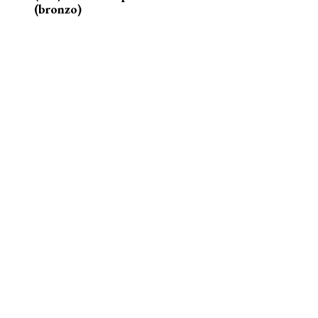
(bronzo)
nelle acque della Senna