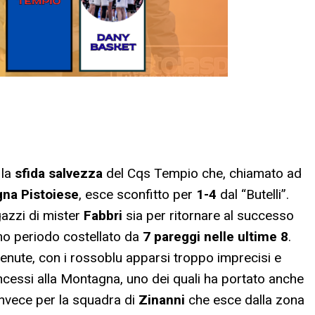
 la
sfida salvezza
del Cqs Tempio che, chiamato ad
na Pistoiese
, esce sconfitto per
1-4
dal “Butelli”.
gazzi di mister
Fabbri
sia per ritornare al successo
mo periodo costellato da
7 pareggi nelle ultime 8
.
enute, con i rossoblu apparsi troppo imprecisi e
ncessi alla Montagna, uno dei quali ha portato anche
 invece per la squadra di
Zinanni
che esce dalla zona