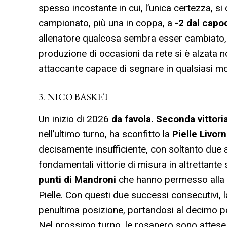
spesso incostante in cui, l’unica certezza, 
campionato, più una in coppa, a
-2 dal capo
allenatore qualcosa sembra esser cambiato, s
produzione di occasioni da rete si è alzata 
attaccante capace di segnare in qualsiasi 
3. NICO BASKET
Un inizio di 2026
da favola.
Seconda vittori
nell’ultimo turno, ha sconfitto la
Pielle Livor
decisamente insufficiente, con soltanto due a
fondamentali vittorie di misura in altrettante 
punti di Mandroni
che hanno permesso alla
Pielle. Con questi due successi consecutivi, l
penultima posizione, portandosi al decimo po
Nel prossimo turno, le rosanero sono attese 