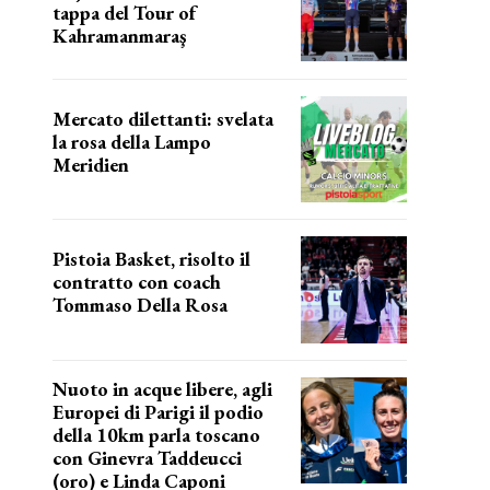
tappa del Tour of
Kahramanmaraş
SUCCESSO IN VOLATA
Mercato dilettanti: svelata
la rosa della Lampo
Meridien
ecco la lampo
Pistoia Basket, risolto il
contratto con coach
Tommaso Della Rosa
NUOVA AVVENTURA IN VISTA?
Nuoto in acque libere, agli
Europei di Parigi il podio
della 10km parla toscano
con Ginevra Taddeucci
(oro) e Linda Caponi