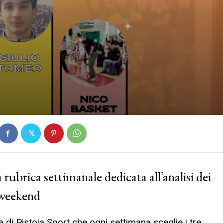
 rubrica settimanale dedicata all’analisi dei
l weekend
 di Pistoia Sport che ogni settimana sceglie i tre