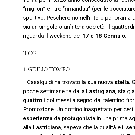
“migliori” e i tre “rimandati” (per le bocciat
sportivo. Pescheremo nell’intero panorama del
sia un singolo o un’intera società. Il quat
riguarda il weekend del
17 e 18 Gennaio
.
TOP
1. GIULIO TOMEO
Il Casalguidi ha trovato la sua nuova
stella
. 
poche settimane fa dalla
Lastrigiana
, sta gi
quattro
i gol messi a segno dal talentino fior
Promozione. Un bottino inaspettato per cert
esperienza
da protagonista
in una prima s
alla Lastrigiana, sapeva che la qualità e il
sen