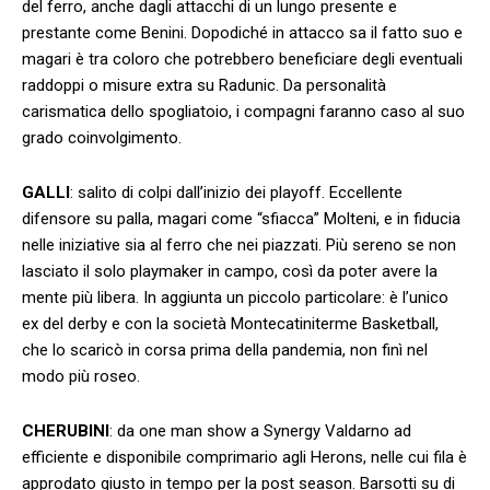
del ferro, anche dagli attacchi di un lungo presente e
prestante come Benini. Dopodiché in attacco sa il fatto suo e
magari è tra coloro che potrebbero beneficiare degli eventuali
raddoppi o misure extra su Radunic. Da personalità
carismatica dello spogliatoio, i compagni faranno caso al suo
grado coinvolgimento.
GALLI
: salito di colpi dall’inizio dei playoff. Eccellente
difensore su palla, magari come “sfiacca” Molteni, e in fiducia
nelle iniziative sia al ferro che nei piazzati. Più sereno se non
lasciato il solo playmaker in campo, così da poter avere la
mente più libera. In aggiunta un piccolo particolare: è l’unico
ex del derby e con la società Montecatiniterme Basketball,
che lo scaricò in corsa prima della pandemia, non finì nel
modo più roseo.
CHERUBINI
: da one man show a Synergy Valdarno ad
efficiente e disponibile comprimario agli Herons, nelle cui fila è
approdato giusto in tempo per la post season. Barsotti su di