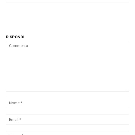
RISPONDI
Commenta:
No
Ema
Sit