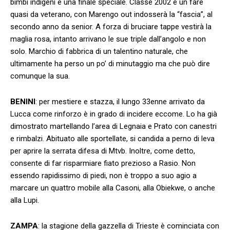
bimbi indigeni è una finale speciale. Classe 2002 e un fare
quasi da veterano, con Marengo out indosserà la “fascia”, al
secondo anno da senior. A forza di bruciare tappe vestirà la
maglia rosa, intanto arrivano le sue triple dall’angolo e non
solo. Marchio di fabbrica di un talentino naturale, che
ultimamente ha perso un po’ di minutaggio ma che può dire
comunque la sua.
BENINI
: per mestiere e stazza, il lungo 33enne arrivato da
Lucca come rinforzo è in grado di incidere eccome. Lo ha già
dimostrato martellando l’area di Legnaia e Prato con canestri
e rimbalzi. Abituato alle sportellate, si candida a perno di leva
per aprire la serrata difesa di Mtvb. Inoltre, come detto,
consente di far risparmiare fiato prezioso a Rasio. Non
essendo rapidissimo di piedi, non è troppo a suo agio a
marcare un quattro mobile alla Casoni, alla Obiekwe, o anche
alla Lupi.
ZAMPA
: la stagione della gazzella di Trieste è cominciata con