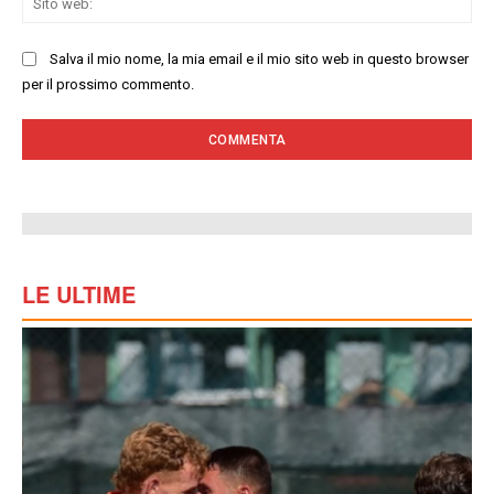
we
Salva il mio nome, la mia email e il mio sito web in questo browser
per il prossimo commento.
LE ULTIME