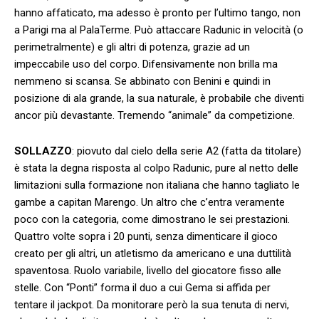
hanno affaticato, ma adesso è pronto per l’ultimo tango, non
a Parigi ma al PalaTerme. Può attaccare Radunic in velocità (o
perimetralmente) e gli altri di potenza, grazie ad un
impeccabile uso del corpo. Difensivamente non brilla ma
nemmeno si scansa. Se abbinato con Benini e quindi in
posizione di ala grande, la sua naturale, è probabile che diventi
ancor più devastante. Tremendo “animale” da competizione.
SOLLAZZO
: piovuto dal cielo della serie A2 (fatta da titolare)
è stata la degna risposta al colpo Radunic, pure al netto delle
limitazioni sulla formazione non italiana che hanno tagliato le
gambe a capitan Marengo. Un altro che c’entra veramente
poco con la categoria, come dimostrano le sei prestazioni.
Quattro volte sopra i 20 punti, senza dimenticare il gioco
creato per gli altri, un atletismo da americano e una duttilità
spaventosa. Ruolo variabile, livello del giocatore fisso alle
stelle. Con “Ponti” forma il duo a cui Gema si affida per
tentare il jackpot. Da monitorare però la sua tenuta di nervi,