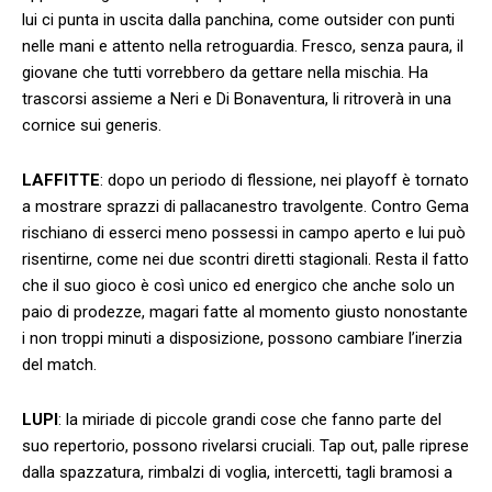
lui ci punta in uscita dalla panchina, come outsider con punti
nelle mani e attento nella retroguardia. Fresco, senza paura, il
giovane che tutti vorrebbero da gettare nella mischia. Ha
trascorsi assieme a Neri e Di Bonaventura, li ritroverà in una
cornice sui generis.
LAFFITTE
: dopo un periodo di flessione, nei playoff è tornato
a mostrare sprazzi di pallacanestro travolgente. Contro Gema
rischiano di esserci meno possessi in campo aperto e lui può
risentirne, come nei due scontri diretti stagionali. Resta il fatto
che il suo gioco è così unico ed energico che anche solo un
paio di prodezze, magari fatte al momento giusto nonostante
i non troppi minuti a disposizione, possono cambiare l’inerzia
del match.
LUPI
: la miriade di piccole grandi cose che fanno parte del
suo repertorio, possono rivelarsi cruciali. Tap out, palle riprese
dalla spazzatura, rimbalzi di voglia, intercetti, tagli bramosi a