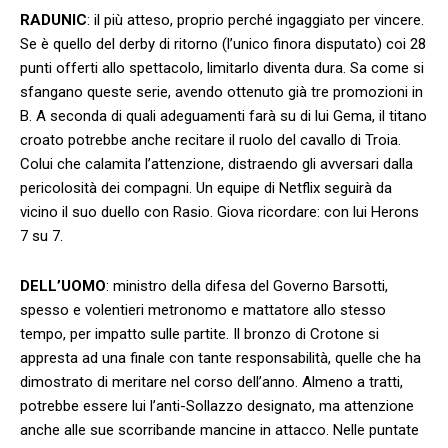
RADUNIC
: il più atteso, proprio perché ingaggiato per vincere.
Se è quello del derby di ritorno (l’unico finora disputato) coi 28
punti offerti allo spettacolo, limitarlo diventa dura. Sa come si
sfangano queste serie, avendo ottenuto già tre promozioni in
B. A seconda di quali adeguamenti farà su di lui Gema, il titano
croato potrebbe anche recitare il ruolo del cavallo di Troia.
Colui che calamita l’attenzione, distraendo gli avversari dalla
pericolosità dei compagni. Un equipe di Netflix seguirà da
vicino il suo duello con Rasio. Giova ricordare: con lui Herons
7 su 7.
DELL’UOMO
: ministro della difesa del Governo Barsotti,
spesso e volentieri metronomo e mattatore allo stesso
tempo, per impatto sulle partite. Il bronzo di Crotone si
appresta ad una finale con tante responsabilità, quelle che ha
dimostrato di meritare nel corso dell’anno. Almeno a tratti,
potrebbe essere lui l’anti-Sollazzo designato, ma attenzione
anche alle sue scorribande mancine in attacco. Nelle puntate