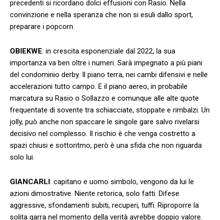
precedenti si ricordano dolci effusioni con Rasio. Nella
convinzione e nella speranza che non si esuli dallo sport,
preparare i popcorn.
OBIEKWE
: in crescita esponenziale dal 2022, la sua
importanza va ben oltre i numeri. Sarà impegnato a più piani
del condominio derby. Il piano terra, nei cambi difensivi e nelle
accelerazioni tutto campo. E il piano aereo, in probabile
marcatura su Rasio o Sollazzo e comunque alle alte quote
frequentate di sovente tra schiacciate, stoppate e rimbalzi. Un
jolly, può anche non spaccare le singole gare salvo rivelarsi
decisivo nel complesso. Il rischio è che venga costretto a
spazi chiusi e sottoritmo, però è una sfida che non riguarda
solo lui.
GIANCARLI
: capitano e uomo simbolo, vengono da lui le
azioni dimostrative. Niente retorica, solo fatti. Difese
aggressive, sfondamenti subiti, recuperi, tuffi. Riproporre la
solita garra nel momento della verità avrebbe doppio valore.