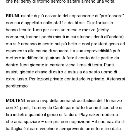
che nel derby di ritorno sembrò saltare almeno una volta.
BRUNI
: niente di più calzante del soprannome di “professore”
con cui è appellato dallo staff e dai tifosi. Gli infortuni lo
hanno tenuto fuori per circa un mese e mezzo (derby
compresi, tranne i pochi minuti in cui strinse i denti all’andata),
ma si è rimesso in sesto sul più bello e così presterà genio ed
esperienza alla causa di squadra. La sua imprevedibilità può
mettere in difficoltà gli aironi. A fare il conto delle partite da
dentro fuori giocate in carriera viene il mal di testa. Punti,
assist, giocate chiave di estro e astuzia da sesto uomo di
extra lusso. Per lezioni private contattarlo in privato. Astenersi
perditempo.
MOLTENI
: eroico mvp della prima stracittadina del 16 marzo
con 31 punti, Tommy da Cantù pare tutto tranne il tipo che si
tira indietro quando il gioco si fa duro. Playmaker moderno
che ama spaziare – sempre con cognizione – il suo cavallo di
battaglia è il caro vecchio e sempreverde arresto e tiro dalla