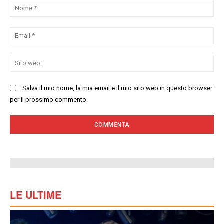
No
Ema
Sit
we
Salva il mio nome, la mia email e il mio sito web in questo browser
per il prossimo commento.
LE ULTIME