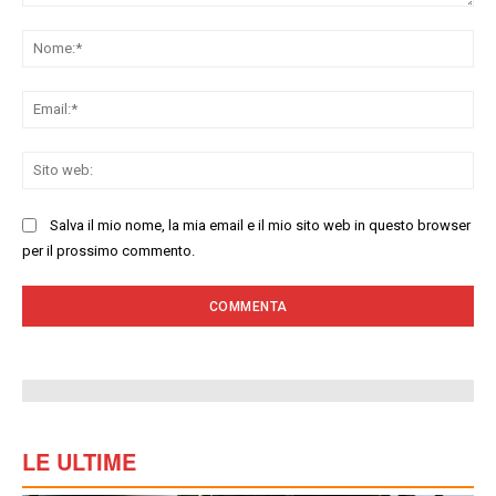
Commenta:
No
Ema
Sit
we
Salva il mio nome, la mia email e il mio sito web in questo browser
per il prossimo commento.
LE ULTIME