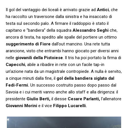
Il gol del vantaggio dei liceali è arrivato grazie ad
Antici
, che
ha raccolto un traversone dalla sinistra e ha insaccato di
testa sul secondo palo. A firmare il raddoppio è stato il
capitano e “bandiera” della squadra
Alessandro Seghi
che,
ancora di testa, ha spedito alle spalle del portiere un ottimo
suggerimento di Fiore
dall’out mancino. Una rete tutta
arancione, visto che entrambi hanno giocato per diversi anni
nelle
giovanili della Pistoiese
. Il tris ha poi portato la firma di
Capecchi
, abile a ribadire in rete con un facile tap-in
un’azione nata da un magistrale contropiede. A nulla è servito,
a cinque minuti dalla fine, il
gol della bandiera siglato dal
Fedi-Fermi.
Un successo costruito passo dopo passo dal
Savoia e i cui meriti vanno anche allo staff e alla dirigenza: il
presidente
Giulio Berti,
il diesse
Cesare Parlanti,
l’allenatore
Giovanni Morini
e il vice
Filippo Lucarelli.