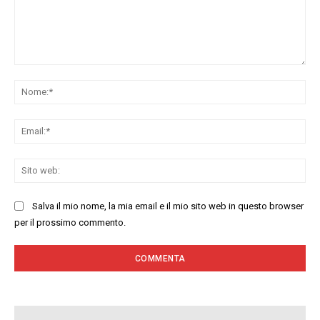
Commenta:
No
Ema
Sit
we
Salva il mio nome, la mia email e il mio sito web in questo browser
per il prossimo commento.