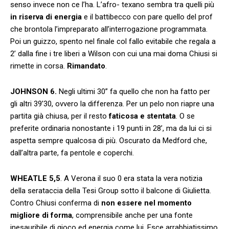
senso invece non ce l’ha. L’afro- texano sembra tra quelli più
in riserva di energia
e il battibecco con pare quello del prof
che brontola l’impreparato all’interrogazione programmata.
Poi un guizzo, spento nel finale col fallo evitabile che regala a
2’ dalla fine i tre liberi a Wilson con cui una mai doma Chiusi si
rimette in corsa.
Rimandato
.
JOHNSON 6.
Negli ultimi 30” fa quello che non ha fatto per
gli altri 39’30, ovvero la differenza. Per un pelo non riapre una
partita già chiusa, per il resto
faticosa e stentata
. O se
preferite ordinaria nonostante i 19 punti in 28’, ma da lui ci si
aspetta sempre qualcosa di più. Oscurato da Medford che,
dall’altra parte, fa pentole e coperchi.
WHEATLE 5,5
. A Verona il suo 0 era stata la vera notizia
della serataccia della Tesi Group sotto il balcone di Giulietta.
Contro Chiusi conferma di
non essere nel momento
migliore di forma
, comprensibile anche per una fonte
inesauribile di gioco ed energia come lui. Esce arrabbiatissimo