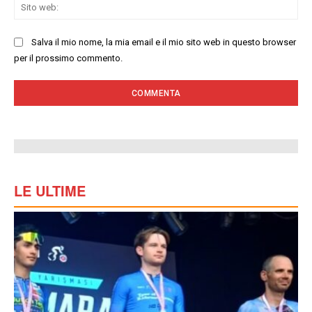
Sit
we
Salva il mio nome, la mia email e il mio sito web in questo browser
per il prossimo commento.
LE ULTIME