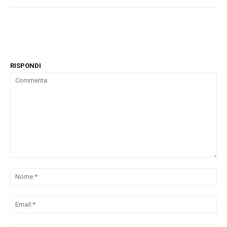
RISPONDI
Commenta:
No
Ema