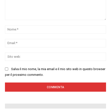
Commenta:
No
Ema
Sit
we
Salva il mio nome, la mia email e il mio sito web in questo browser
per il prossimo commento.