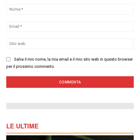
Commenta:
No
Ema
Sit
we
Salva il mio nome, la mia email e il mio sito web in questo browser
per il prossimo commento.
LE ULTIME