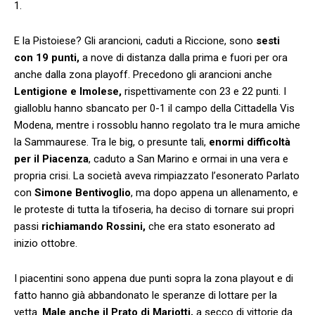
1.
E la Pistoiese? Gli arancioni, caduti a Riccione, sono
sesti
con 19 punti,
a nove di distanza dalla prima e fuori per ora
anche dalla zona playoff. Precedono gli arancioni anche
Lentigione e Imolese,
rispettivamente con 23 e 22 punti. I
gialloblu hanno sbancato per 0-1 il campo della Cittadella Vis
Modena, mentre i rossoblu hanno regolato tra le mura amiche
la Sammaurese. Tra le big, o presunte tali,
enormi difficoltà
per il Piacenza
, caduto a San Marino e ormai in una vera e
propria crisi. La società aveva rimpiazzato l’esonerato Parlato
con
Simone Bentivoglio
, ma dopo appena un allenamento, e
le proteste di tutta la tifoseria, ha deciso di tornare sui propri
passi
richiamando Rossini,
che era stato esonerato ad
inizio ottobre.
I piacentini sono appena due punti sopra la zona playout e di
fatto hanno già abbandonato le speranze di lottare per la
vetta.
Male anche il Prato di Mariotti,
a secco di vittorie da