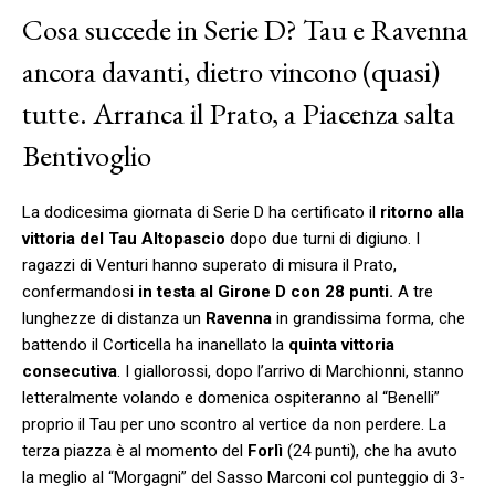
Cosa succede in Serie D? Tau e Ravenna
ancora davanti, dietro vincono (quasi)
tutte. Arranca il Prato, a Piacenza salta
Bentivoglio
La dodicesima giornata di Serie D ha certificato il
ritorno alla
vittoria del Tau Altopascio
dopo due turni di digiuno. I
ragazzi di Venturi hanno superato di misura il Prato,
confermandosi
in testa al Girone D con 28 punti.
A tre
lunghezze di distanza un
Ravenna
in grandissima forma, che
battendo il Corticella ha inanellato la
quinta vittoria
consecutiva
. I giallorossi, dopo l’arrivo di Marchionni, stanno
letteralmente volando e domenica ospiteranno al “Benelli”
proprio il Tau per uno scontro al vertice da non perdere. La
terza piazza è al momento del
Forlì
(24 punti), che ha avuto
la meglio al “Morgagni” del Sasso Marconi col punteggio di 3-