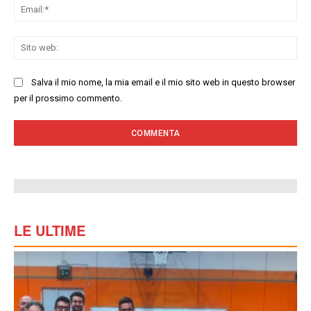
Ema
Sit
we
Salva il mio nome, la mia email e il mio sito web in questo browser
per il prossimo commento.
LE ULTIME