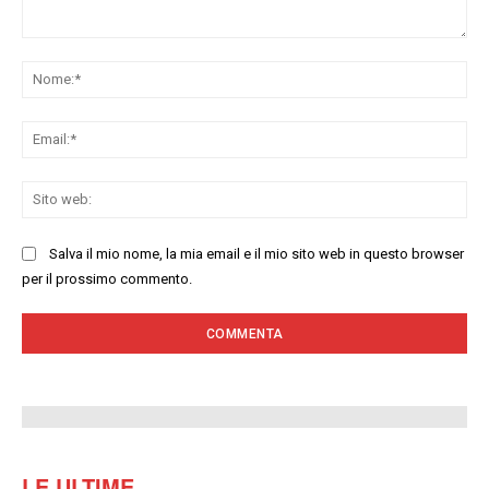
Commenta:
No
Ema
Sit
we
Salva il mio nome, la mia email e il mio sito web in questo browser
per il prossimo commento.
LE ULTIME