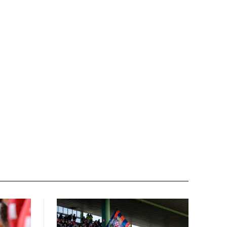
Nome:*
Email:*
Sito
web: