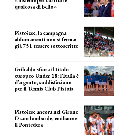
«Insieme per costruire
qualcosa di bello»
barsotti sul nuovo dany basket
Pistoiese, la campagna
abbonamenti non si ferma:
già 751 tessere sottoscritte
numeri in aumento
Gribaldo sfiora il titolo
europeo Under 18: l’Italia è
d’argento, soddisfazione
per il Tennis Club Pistoia
grande soddisfazione
Pistoiese ancora nel Girone
D con lombarde, emiliane e
il Pontedera
ancora il girone d