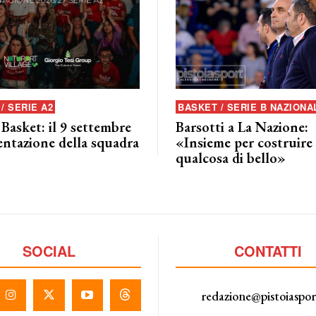
/ SERIE A2
BASKET / SERIE B NAZIONA
 Basket: il 9 settembre
Barsotti a La Nazione:
entazione della squadra
«Insieme per costruire
qualcosa di bello»
SOCIAL
CONTATTI
redazione@pistoiaspo