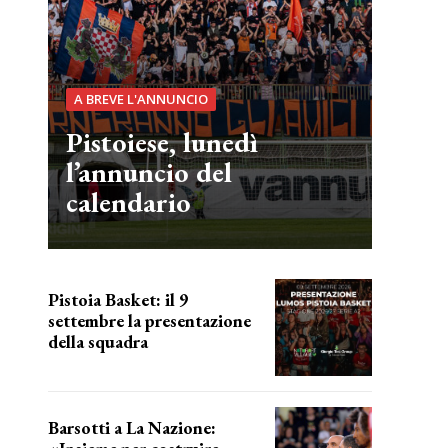
A BREVE L'ANNUNCIO
Pistoiese, lunedì
l’annuncio del
calendario
Pistoia Basket: il 9
settembre la presentazione
della squadra
Annunciata la data
Barsotti a La Nazione: