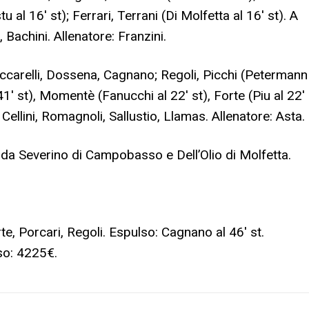
u al 16′ st); Ferrari, Terrani (Di Molfetta al 16′ st). A
 Bachini. Allenatore: Franzini.
Ceccarelli, Dossena, Cagnano; Regoli, Picchi (Petermann
l 41′ st), Momentè (Fanucchi al 22′ st), Forte (Piu al 22′
, Cellini, Romagnoli, Sallustio, Llamas. Allenatore: Asta.
da Severino di Campobasso e Dell’Olio di Molfetta.
e, Porcari, Regoli. Espulso: Cagnano al 46′ st.
sso: 4225€.