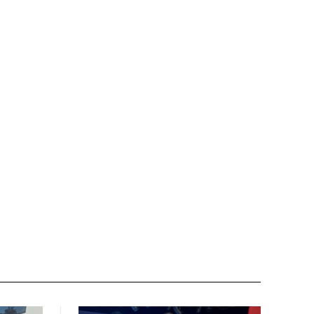
Nome:*
Email:*
Sito
web: