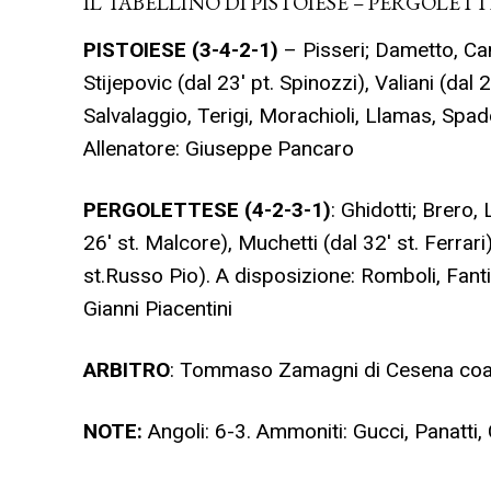
IL TABELLINO DI PISTOIESE – PERGOLETTE
PISTOIESE
(3-4-2-1)
– Pisseri; Dametto, Cami
Stijepovic (dal 23′ pt. Spinozzi), Valiani (dal
Salvalaggio, Terigi, Morachioli, Llamas, Spadon
Allenatore: Giuseppe Pancaro
PERGOLETTESE (4-2-3-1)
: Ghidotti; Brero, 
26′ st. Malcore), Muchetti (dal 32′ st. Ferrari
st.Russo Pio). A disposizione: Romboli, Fanti,
Gianni Piacentini
ARBITRO
: Tommaso Zamagni di Cesena coa
NOTE:
Angoli: 6-3. Ammoniti: Gucci, Panatti, 