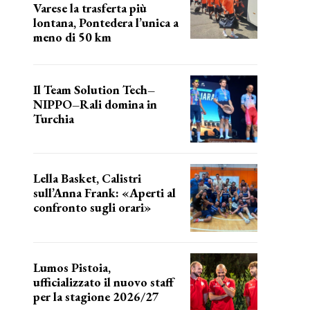
Varese la trasferta più
lontana, Pontedera l’unica a
meno di 50 km
le distanze da percorrere
Il Team Solution Tech–
NIPPO–Rali domina in
Turchia
ottimi risultati
Lella Basket, Calistri
sull’Anna Frank: «Aperti al
confronto sugli orari»
l'incognita impianti
Lumos Pistoia,
ufficializzato il nuovo staff
per la stagione 2026/27
LA COMPOSIZIONE