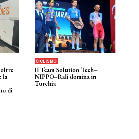
CICLISMO
 oltre
Il Team Solution Tech–
 la
NIPPO–Rali domina in
Turchia
no di