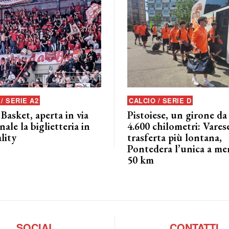
/ SERIE A2
CALCIO / SERIE D
 Basket, aperta in via
Pistoiese, un girone da
nale la biglietteria in
4.600 chilometri: Varese
lity
trasferta più lontana,
Pontedera l’unica a me
50 km
SOCIAL
CONTATTI