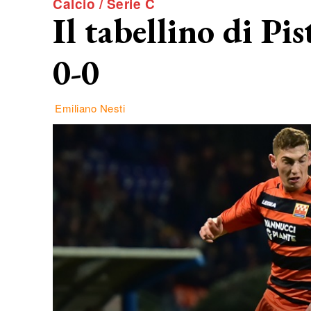
Calcio / Serie C
Il tabellino di Pis
0-0
Emiliano Nesti