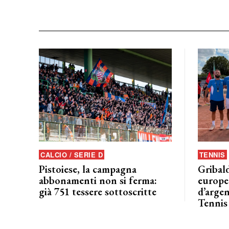
CALCIO / SERIE D
TENNIS
Pistoiese, la campagna
Gribald
abbonamenti non si ferma:
europeo
già 751 tessere sottoscritte
d’argen
Tennis