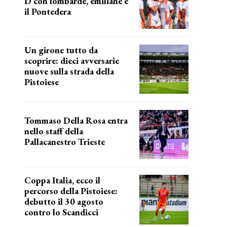
D con lombarde, emiliane e
il Pontedera
ancora il girone d
Un girone tutto da
scoprire: dieci avversarie
nuove sulla strada della
Pistoiese
tra conferme e novità
Tommaso Della Rosa entra
nello staff della
Pallacanestro Trieste
NUOVA AVVENTURA
Coppa Italia, ecco il
percorso della Pistoiese:
debutto il 30 agosto
contro lo Scandicci
prima gara ufficiale