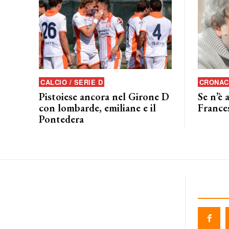
CALCIO / SERIE D
CRONAC
Pistoiese ancora nel Girone D
Se n’è 
con lombarde, emiliane e il
France
Pontedera