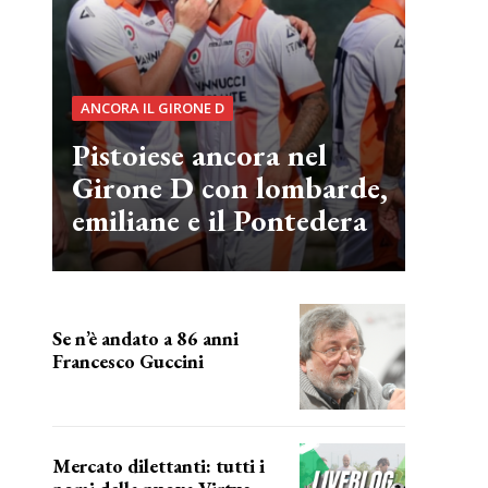
ANCORA IL GIRONE D
Pistoiese ancora nel
Girone D con lombarde,
emiliane e il Pontedera
Se n’è andato a 86 anni
Francesco Guccini
Addio "Maestrone"
Mercato dilettanti: tutti i