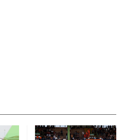
Nome:*
Email:*
Sito
web: