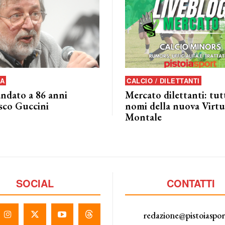
A
CALCIO / DILETTANTI
andato a 86 anni
Mercato dilettanti: tutt
sco Guccini
nomi della nuova Virtu
Montale
SOCIAL
CONTATTI
redazione@pistoiaspo