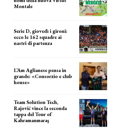
nomi della nuova Virtus
Montale
la virtus si presenta
Serie D, giovedì i gironi:
ecco le 162 squadre ai
nastri di partenza
i nomi delle squadre
L’Am Aglianese pensa in
grande: «Consorzio e club
house»
Team Solution Tech,
Rajović vince la seconda
tappa del Tour of
Kahramanmaraş
SUCCESSO IN VOLATA