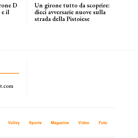
irone D
Un girone tutto da scoprire:
e il
dieci avversarie nuove sulla
strada della Pistoiese
rt.com
Volley
Sports
Magazine
Video
Foto