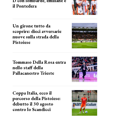
D con lombarde, emiliane e
il Pontedera
ancora il girone d
Un girone tutto da
scoprire: dieci avversarie
nuove sulla strada della
Pistoiese
tra conferme e novità
Tommaso Della Rosa entra
nello staff della
Pallacanestro Trieste
NUOVA AVVENTURA
Coppa Italia, ecco il
percorso della Pistoiese:
debutto il 30 agosto
contro lo Scandicci
prima gara ufficiale