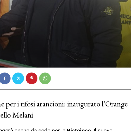
e per i tifosi arancioni: inaugurato l’Orange
ello Melani
ngerà anche da sede per la
Pistoiese
. Il nuovo