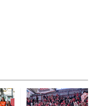
Email:*
Sito
web: