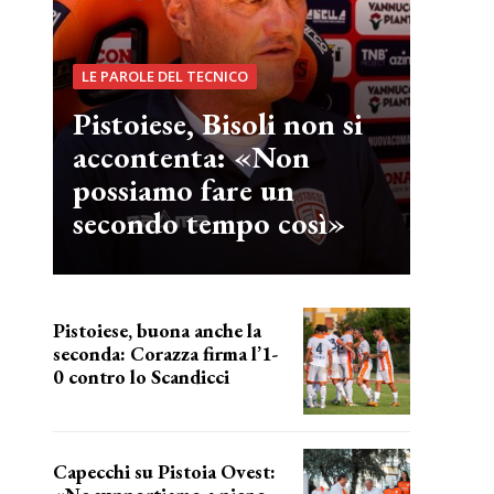
LE PAROLE DEL TECNICO
Pistoiese, Bisoli non si
accontenta: «Non
possiamo fare un
secondo tempo così»
Pistoiese, buona anche la
seconda: Corazza firma l’1-
0 contro lo Scandicci
secondo test stagionale
Capecchi su Pistoia Ovest: