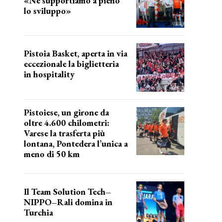
«Ne supportiamo a pieno
lo sviluppo»
La posizione del sindaco
Pistoia Basket, aperta in via
eccezionale la biglietteria
in hospitality
Grande richiesta
Pistoiese, un girone da
oltre 4.600 chilometri:
Varese la trasferta più
lontana, Pontedera l’unica a
meno di 50 km
le distanze da percorrere
Il Team Solution Tech–
NIPPO–Rali domina in
Turchia
ottimi risultati