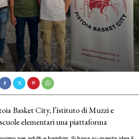
oia Basket City, l’istituto di Muzzi e
a scuole elementari una piattaforma
simo per adulti e bambini. Si basa su questa idea il