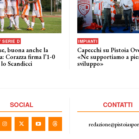
/ SERIE D
IMPIANTI
se, buona anche la
Capecchi su Pistoia Ov
: Corazza firma l’1-0
«Ne supportiamo a pie
lo Scandicci
sviluppo»
SOCIAL
CONTATTI
redazione@pistoiaspo