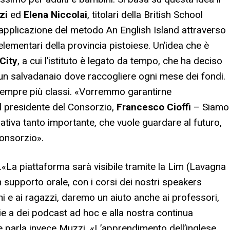
zi
ed
Elena Niccolai
, titolari della British School
ll’applicazione del metodo An English Island attraverso
lementari della provincia pistoiese. Un’idea che è
City
, a cui l’istituto è legato da tempo, che ha deciso
 un salvadanaio dove raccogliere ogni mese dei fondi.
 sempre più classi. «Vorremmo garantirne
 presidente del Consorzio,
Francesco Cioffi
– Siamo
ativa tanto importante, che vuole guardare al futuro,
onsorzio».
.
«La piattaforma sarà visibile tramite la Lim (Lavagna
un supporto orale, con i corsi dei nostri speakers
ni e ai ragazzi, daremo un aiuto anche ai professori,
e a dei podcast ad hoc e alla nostra continua
e parla invece Muzzi. «L’apprendimento dell’inglese