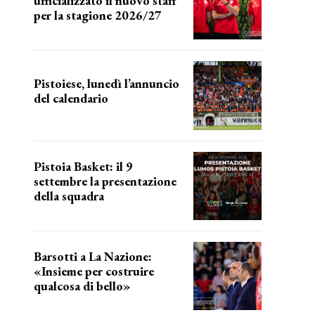
ufficializzato il nuovo staff
per la stagione 2026/27
LA COMPOSIZIONE
Pistoiese, lunedì l’annuncio
del calendario
a breve l'annuncio
Pistoia Basket: il 9
settembre la presentazione
della squadra
Annunciata la data
Barsotti a La Nazione:
«Insieme per costruire
qualcosa di bello»
barsotti sul nuovo dany basket