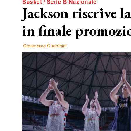
Basket / Serie B Nazionale
Jackson riscrive l
in finale promozi
Gianmarco Cherubini