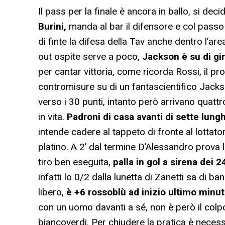
Il pass per la finale è ancora in ballo, si dec
Burini,
manda al bar il difensore e col passo 
di finte la difesa della Tav anche dentro l’are
out ospite serve a poco,
Jackson è su di gir
per cantar vittoria, come ricorda Rossi, il p
contromisure su di un fantascientifico Jacks
verso i 30 punti, intanto però arrivano quattro
in vita.
Padroni di casa avanti di sette lung
intende cadere al tappeto di fronte al lotta
platino. A 2’ dal termine D’Alessandro prova 
tiro ben eseguita,
palla in gol a sirena dei 
infatti lo 0/2 dalla lunetta di Zanetti sa di b
libero,
è +6 rossoblù ad inizio ultimo minu
con un uomo davanti a sé, non è però il col
biancoverdi. Per chiudere la pratica è necess