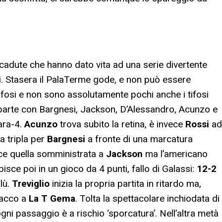
 decadute che hanno dato vita ad una serie divertente
i. Stasera il PalaTerme gode, e non può essere
ifosi e non sono assolutamente pochi anche i tifosi
ca parte con Bargnesi, Jackson, D’Alessandro, Acunzo e
ara-4.
Acunzo
trova subito la retina, è invece
Rossi
ad
ma tripla per
Bargnesi
a fronte di una marcatura
ece quella somministrata a
Jackson
ma l’americano
sce poi in un gioco da 4 punti, fallo di Galassi:
12-2
blù.
Treviglio
inizia la propria partita in ritardo ma,
ttacco a
La T Gema
. Tolta la spettacolare inchiodata di
i passaggio è a rischio ‘sporcatura’. Nell’altra metà