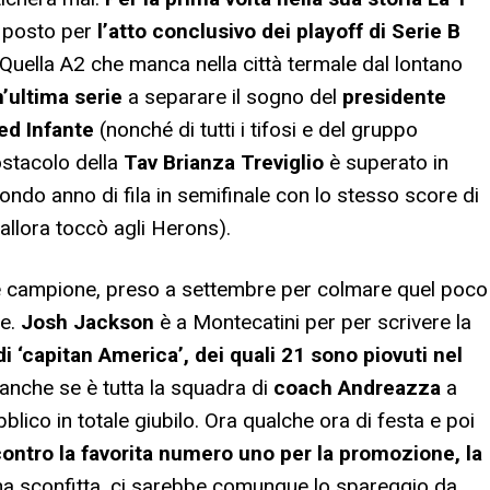
 posto per
l’atto conclusivo dei playoff di Serie B
 Quella A2 che manca nella città termale dal lontano
’ultima serie
a separare il sogno del
presidente
 ed Infante
(nonché di tutti i tifosi e del gruppo
ostacolo della
Tav Brianza Treviglio
è superato in
ondo anno di fila in semifinale con lo stesso score di
allora toccò agli Herons).
de campione, preso a settembre per colmare quel poco
ie.
Josh Jackson
è a Montecatini per per scrivere la
di ‘capitan America’, dei quali 21 sono piovuti nel
h, anche se è tutta la squadra di
coach Andreazza
a
lico in totale giubilo. Ora qualche ora di festa e poi
contro la favorita numero uno per la promozione, la
una sconfitta, ci sarebbe comunque lo spareggio da