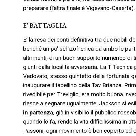
preparare (l’altra finale è Vigevano-Caserta).
E’ BATTAGLIA
E’ la resa dei conti definitiva tra due nobili
benché un po’ schizofrenica da ambo le part
altrimenti, di un buon supporto numerico di t
giunti dalla località avversaria. La T Tecni
Vedovato, stesso quintetto della fortunata g
inaugurare il tabellino della Tav Brianza. Pri
rivedibile per Treviglio, era molto buona inv
riesce a segnare ugualmente. Jackson si esibi
in partenza
, già in visibilio il pubblico rosso
quando lo fa, rende la vita difficilissima in a
Passoni, ogni movimento è ben coperto ed ogn