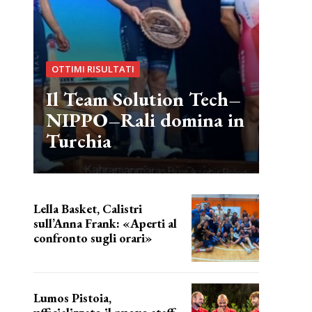
OTTIMI RISULTATI
Il Team Solution Tech–
NIPPO–Rali domina in
Turchia
Lella Basket, Calistri
sull’Anna Frank: «Aperti al
confronto sugli orari»
l'incognita impianti
Lumos Pistoia,