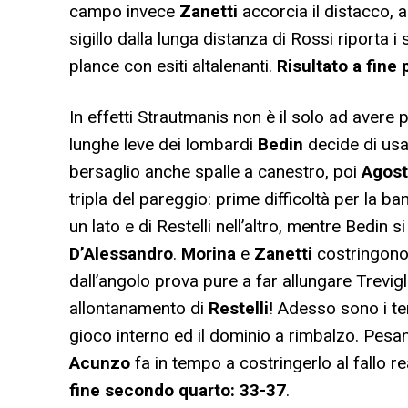
campo invece
Zanetti
accorcia il distacco, a
sigillo dalla lunga distanza di Rossi riporta 
plance con esiti altalenanti.
Risultato a fine
In effetti Strautmanis non è il solo ad avere 
lunghe leve dei lombardi
Bedin
decide di usa
bersaglio anche spalle a canestro, poi
Agost
tripla del pareggio: prime difficoltà per la b
un lato e di Restelli nell’altro, mentre Bedin 
D’Alessandro
.
Morina
e
Zanetti
costringono
dall’angolo prova pure a far allungare Trevig
allontanamento di
Restelli
! Adesso sono i ter
gioco interno ed il dominio a rimbalzo. Pes
Acunzo
fa in tempo a costringerlo al fallo 
fine secondo quarto: 33-37
.