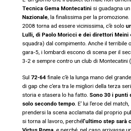
Tecnica Gema Montecatini
si guadagna un
Nazionale
, la finalissima per la promozione.
2008 torna ad essere vicinissima, c’è solo
un
Lulli, di Paolo Moricci e dei direttori Meini
squadra) dal compimento. Anche il terribile 
gara-5, i lombardi escono di scena per il sec
3-2 e sempre contro un club di Montecatini (
Sul
72-64
finale c’è la lunga mano del gran
di gap che c’era tra le migliori della terza ser
storia e stasera lo ha fatto.
Sono 30 i punti 
solo secondo tempo
. E’ lui l’eroe del matc
prendersi la scena acclamata dal proprio pubb
si torna al lavoro, perché
l’ultimo step sarà 
Virtus Roma
, e perché, nel caso arrivasse 