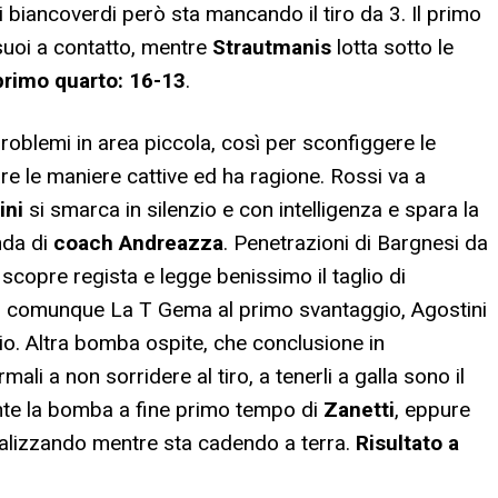
i biancoverdi però sta mancando il tiro da 3. Il primo
i suoi a contatto, mentre
Strautmanis
lotta sotto le
 primo quarto: 16-13
.
problemi in area piccola, così per sconfiggere le
re le maniere cattive ed ha ragione. Rossi va a
ini
si smarca in silenzio e con intelligenza e spara la
anda di
coach Andreazza
. Penetrazioni di Bargnesi da
si scopre regista e legge benissimo il taglio di
 comunque La T Gema al primo svantaggio, Agostini
lio. Altra bomba ospite, che conclusione in
mali a non sorridere al tiro, a tenerli a galla sono il
ante la bomba a fine primo tempo di
Zanetti
, eppure
realizzando mentre sta cadendo a terra.
Risultato a