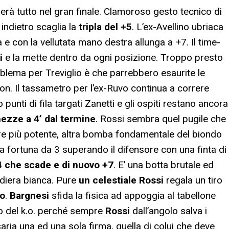
iderà tutto nel gran finale. Clamoroso gesto tecnico di
indietro scaglia la
tripla del +5
. L’ex-Avellino ubriaca
a e con la vellutata mano destra allunga a +7. Il time-
i
e la mette dentro da ogni posizione. Troppo presto
roblema per Treviglio è che parrebbero esaurite le
on. Il tassametro per l’ex-Ruvo continua a correre
 punti di fila targati Zanetti e gli ospiti restano ancora
hezze a 4’ dal termine
. Rossi sembra quel pugile che
tore più potente, altra bomba fondamentale del biondo
la fortuna da 3 superando il difensore con una finta di
24 che scade e di nuovo +7
. E’ una botta brutale ed
andiera bianca. Pure
un celestiale Rossi
regala un tiro
to
.
Bargnesi
sfida la fisica ad appoggia al tabellone
po del k.o. perché sempre
Rossi
dall’angolo salva i
aria una ed una sola firma, quella di colui che deve