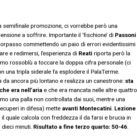
esta semifinale promozione, ci vorrebbe però una
ione a soffrire. Importante il ‘fischione’ di
Passoni
 sorpasso commettendo un paio di errori evidentissimi
are e redimersi, l’esperienza di
Reati
riporta però la
primo rossoblù a toccare la doppia cifra personale (ci
con una tripla siderale fa esplodere il PalaTerme.
 da ancora più lontano e realizza un canestrone:
sta
che era nell’aria
e che era mancata nelle altre quattro
o una palla non controllata dai suoi, mentre una
i recuperi in difesa) mette
avanti Montecatini
.
Lezione
, il quale calcola con freddezza il da farsi e brucia in
 dieci minuti.
Risultato a fine terzo quarto: 50-46
.