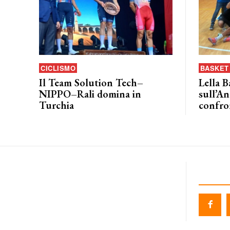
CICLISMO
BASKET 
Il Team Solution Tech–
Lella B
NIPPO–Rali domina in
sull’An
Turchia
confro