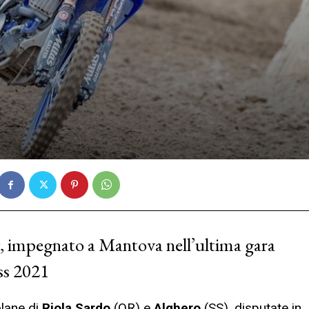
g, impegnato a Mantova nell’ultima gara
oss 2021
olane di
Riola Sardo
(OR) e
Alghero
(SS), disputate in