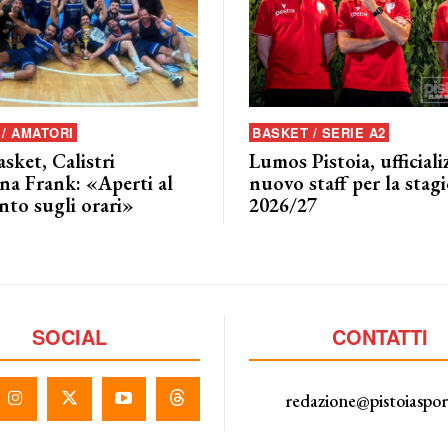
/ AMATORI
BASKET / SERIE A2
asket, Calistri
Lumos Pistoia, ufficializ
na Frank: «Aperti al
nuovo staff per la stag
nto sugli orari»
2026/27
SOCIAL
CONTATTI
redazione@pistoiaspo