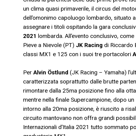
un clima quasi primaverile, il circus del motoc
dell’omonimo capoluogo lombardo, situato app
assegnare i titoli ospitando la gara conclusiva
2021
lombarda. All’evento conclusivo, come 
Pieve a Nievole (PT)
JK Racing
di Riccardo 
classi MX1 e 125 con i suoi tre portacolori
A
Per
Alvin Östlund
(JK Racing – Yamaha) l’ult
caratterizzata soprattutto dalle brutte part
rimontare dalla 25ma posizione fino alla ott
mentre nella finale Supercampione, dopo un al
intorno alla 20ma posizione, è riuscito a ris
circuito mantovano non offra grandi possibili
Internazionali d’Italia 2021 tutto sommato po