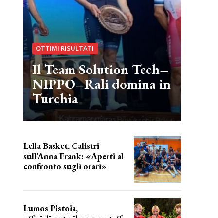
OTTIMI RISULTATI
Il Team Solution Tech–
NIPPO–Rali domina in
Turchia
Lella Basket, Calistri
sull’Anna Frank: «Aperti al
confronto sugli orari»
l'incognita impianti
Lumos Pistoia,