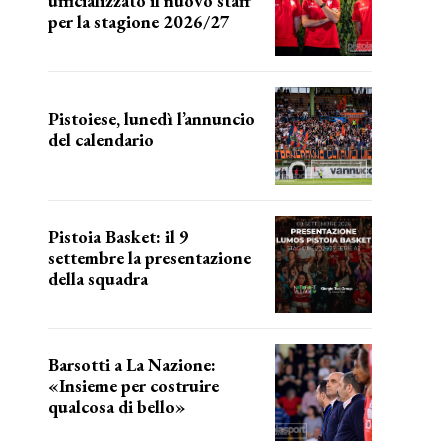
ufficializzato il nuovo staff
per la stagione 2026/27
LA COMPOSIZIONE
Pistoiese, lunedì l’annuncio
del calendario
a breve l'annuncio
Pistoia Basket: il 9
settembre la presentazione
della squadra
Annunciata la data
Barsotti a La Nazione:
«Insieme per costruire
qualcosa di bello»
barsotti sul nuovo dany basket