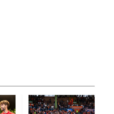
Email:*
Sito
web: