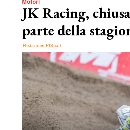
Motori
JK Racing, chius
parte della stagio
Redazione PtSport