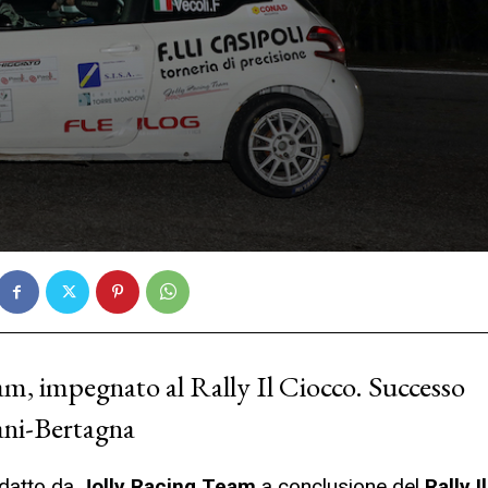
eam, impegnato al Rally Il Ciocco. Successo
ani-Bertagna
edatto da
Jolly Racing Team
a conclusione del
Rally Il