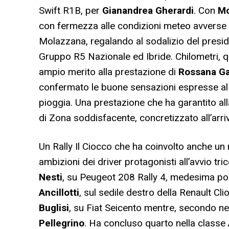
Swift R1B, per
Gianandrea Gherardi
. Con
Mo
con fermezza alle condizioni meteo avverse d
Molazzana, regalando al sodalizio del president
Gruppo R5 Nazionale ed Ibride. Chilometri, q
ampio merito alla prestazione di
Rossana Gab
confermato le buone sensazioni espresse al v
pioggia. Una prestazione che ha garantito all
di Zona soddisfacente, concretizzato all’arri
Un Rally Il Ciocco che ha coinvolto anche un 
ambizioni dei driver protagonisti all’avvio t
Nesti
, su Peugeot 208 Rally 4, medesima po
Ancillotti
, sul sedile destro della Renault Cl
Buglisi
, su Fiat Seicento mentre, secondo ne
Pellegrino
. Ha concluso quarto nella class