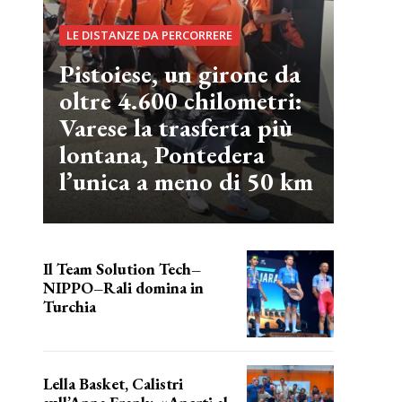
LE DISTANZE DA PERCORRERE
Pistoiese, un girone da
oltre 4.600 chilometri:
Varese la trasferta più
lontana, Pontedera
l’unica a meno di 50 km
Il Team Solution Tech–
NIPPO–Rali domina in
Turchia
ottimi risultati
Lella Basket, Calistri