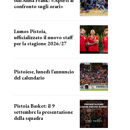
sull’Anna Frank: «Aperti al
confronto sugli orari»
l'incognita impianti
Lumos Pistoia,
ufficializzato il nuovo staff
per la stagione 2026/27
LA COMPOSIZIONE
Pistoiese, lunedì l’annuncio
del calendario
a breve l'annuncio
Pistoia Basket: il 9
settembre la presentazione
della squadra
Annunciata la data