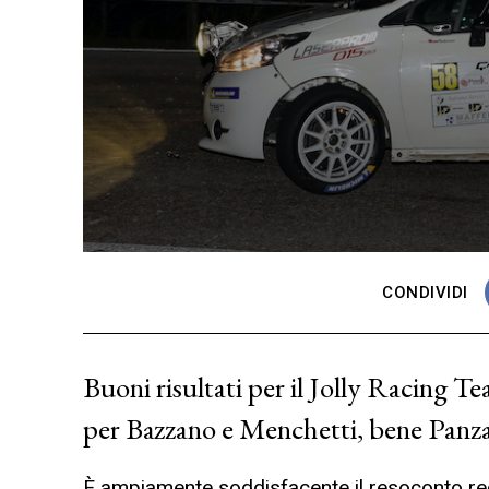
CONDIVIDI
Buoni risultati per il Jolly Racing T
per Bazzano e Menchetti, bene Panz
È ampiamente soddisfacente il resoconto r