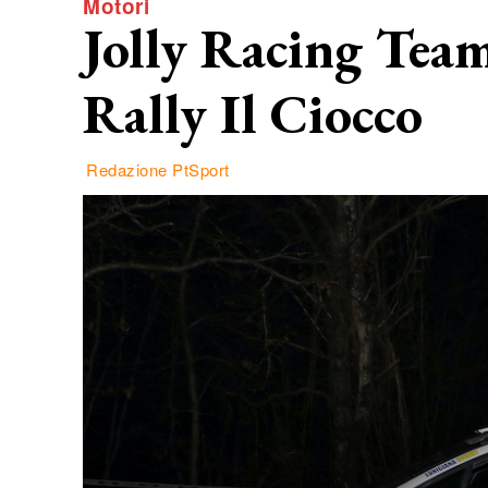
Motori
Jolly Racing Team
Rally Il Ciocco
Redazione PtSport