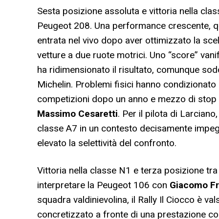
Sesta posizione assoluta e vittoria nella cl
Peugeot 208. Una performance crescente, que
entrata nel vivo dopo aver ottimizzato la sce
vetture a due ruote motrici. Uno “score” vani
ha ridimensionato il risultato, comunque sod
Michelin. Problemi fisici hanno condizionato
competizioni dopo un anno e mezzo di stop e
Massimo Cesaretti
. Per il pilota di Larciano
classe A7 in un contesto decisamente impegn
elevato la selettività del confronto.
Vittoria nella classe N1 e terza posizione tr
interpretare la Peugeot 106 con
Giacomo Fr
squadra valdinievolina, il Rally Il Ciocco è val
concretizzato a fronte di una prestazione conv