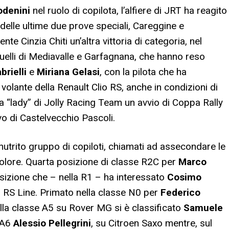
denini
nel ruolo di copilota, l’alfiere di JRT ha reagito
elle ultime due prove speciali, Careggine e
e Cinzia Chiti un’altra vittoria di categoria, nel
uelli di Mediavalle e Garfagnana, che hanno reso
rielli
e
Miriana Gelasi
, con la pilota che ha
olante della Renault Clio RS, anche in condizioni di
a “lady” di Jolly Racing Team un avvio di Coppa Rally
vo di Castelvecchio Pascoli.
nutrito gruppo di copiloti, chiamati ad assecondare le
ricolore. Quarta posizione di classe R2C per
Marco
sizione che – nella R1 – ha interessato
Cosimo
io RS Line. Primato nella classe N0 per
Federico
lla classe A5 su Rover MG si è classificato
Samuele
e A6
Alessio Pellegrini
, su Citroen Saxo mentre, sul