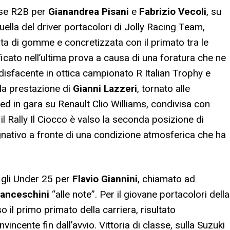
asse R2B per
Gianandrea Pisani
e
Fabrizio Vecoli
, su
lla del driver portacolori di Jolly Racing Team,
lta di gomme e concretizzata con il primato tra le
ficato nell’ultima prova a causa di una foratura che ne
disfacente in ottica campionato R Italian Trophy e
 la prestazione di
Gianni Lazzeri
, tornato alle
d in gara su Renault Clio Williams, condivisa con
, il Rally Il Ciocco è valso la seconda posizione di
ativo a fronte di una condizione atmosferica che ha
a gli Under 25 per
Flavio Giannini
, chiamato ad
anceschini
“alle note”. Per il giovane portacolori della
so il primo primato della carriera, risultato
incente fin dall’avvio. Vittoria di classe, sulla Suzuki