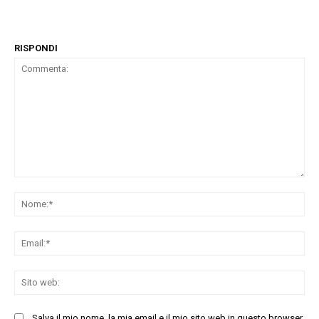
RISPONDI
Commenta:
No
Ema
Sit
we
Salva il mio nome, la mia email e il mio sito web in questo browser