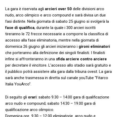
La gara è riservata agli
arcieri over 50
delle divisioni arco
nudo, arco olimpico e arco compound e sarà divisa un due
fasi distinte. Nella giornata di sabato 25 giugno si svolgerà la
fase di qualifica
, durante la quale i 300 arcieri iscritti
tireranno le 72 frecce necessarie a comporre la classifica di
accesso alla fase eliminatoria, mentre nella giornata di
domenica 26 giugno gli arcieri inizieranno i
gironi eliminatori
che porteranno alla definizione dei singoli finalisti. I finalisti
infine si affronteranno in una
sfida arciere contro arciere
per decretare il vincitore. L’accesso allo stadio sarà gratuito e
il pubblico potrà assistere alla gara dalla tribuna ovest. La gara
sarà anche trasmessa in diretta sul canale youTube “Fitarco
Italia YouArco”.
Di seguito gli
orari
: sabato 9.30 – 14.00 gara di qualificazione
arco nudo e compound; sabato 14.30 – 19.00 gara di
qualificazione arco olimpico.
Domenica ore 9.30 – 12.00 eliminatorie arco nudo e