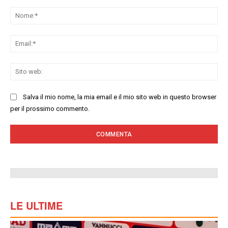
Commenta:
No
Ema
Sit
we
Salva il mio nome, la mia email e il mio sito web in questo browser
per il prossimo commento.
LE ULTIME