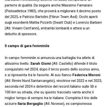
parterre di qualità. Da seguire anche Massimo Farnararo
(Pistoiatletica 1983), che proverà a migliorare il decimo posto
del 2025, e Patrizio Bartolini (Filirun Team Asd). Occhi aperti
sugli esordienti Mattia Pizzetti (Swatt Club) e Lorenzo Barbieri
(Atl. Viviam Cent’anni), entrambi lombardi e attesi a un
debutto di spessore.
Il campo di gara femminile
In campo femminile si annuncia una battaglia tra atlete di
altissimo livello.
Sarah Giomi
(Atl. Castello) difende il titolo
conquistato nel 2024, dopo il terzo posto dello scorso anno,
e si ripresenta tra le favorite. Al suo fianco
Federica Moroni
(Atl. Rimini Nord Santarcangelo), vincitrice nel 2022 e nel 2023,
seconda nel 2024 e detentrice del record italiano sulle 50 e
100 km su strada, che su questo tracciato vanta anche il
miglior tempo di sempre tra le italiane. Completa il trio delle
azzurre
Ilaria Bergaglio
(Atl. Novese), ex campionessa