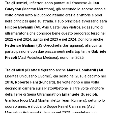
Tra gli uomini, i riflettori sono puntati sul francese
Julien
Gueydon
(Menton Marathon), già secondo lo scorso anno e
volto ormai noto al pubblico italiano grazie a vittorie e podi
nelle principali gare su strada. Il suo principale avversario sarà
Filippo Bovanini
(Atl. Avis Castel San Pietro), ex azzurro di
ultramaratona che conosce bene questo percorso: terzo nel
2022 e nel 2024, quinto nel 2023 e nel 2024. Con loro anche
Federico Badiani
(GS Orecchiella Garfagnana), alla quinta
partecipazione con due piazzamenti nella top ten, e
Gabriele
Fiesoli
(Asd Podistica Medicea), nono nel 2025.
Tra gli atleti più attesi figurano anche
Marco Lombardi
(Atl.
Libertas Unicusano Livorno), già sesto nel 2016 e decimo nel
2018,
Roberto Fani
(Runcard), tre volte nono e una volta
decimo in carriera sulla PistoiAbetone, e il tre volte vincitore
della Terre di Siena Ultramarathon
Emanuele Quercioli.
Gianluca Ricci (Asd Montemiletto Team Runners), settimo lo
scorso anno, e il cubano Duque Reinel Canizares (Asd
Marciatori Antraccoli), decimo nel 2023, completano un