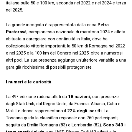
italiana sulle 50 e 100 km, seconda nel 2022 e nel 2024 e terza
nel 2025.
La grande incognita è rappresentata dalla ceca
Petra
Pastorovà
, campionessa nazionale di maratona 2024 e atleta
abituata a gareggiare con continuità in Italia, dove ha
collezionato vittorie importanti: la 50 km di Romagna nel 2022
e nel 2025 e la 100 km del Conero nel 2025, oltre a numerosi
altri podi. La sua presenza aggiunge un’ulteriore variabile a una
gara già ricchissima di possibili protagoniste.
I numeri e le curiosità
La 49ª edizione raduna atleti da
18 nazioni,
con presenze
dagli Stati Uniti, dal Regno Unito, da Francia, Albania, Cuba e
Mali. Le donne rappresentano il
22% degli iscritti
. La
Toscana guida la classifica regionale con 760 partecipanti,
seguita da Emilia Romagna (83) e Lombardia (82).
Sono 343 i
team sportivi al via
, con l’ASD Silvano Fedi (62 atleti) e la