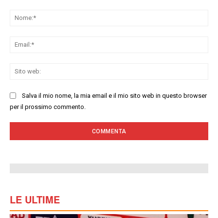
Commenta:
No
Ema
Sit
we
Salva il mio nome, la mia email e il mio sito web in questo browser
per il prossimo commento.
LE ULTIME