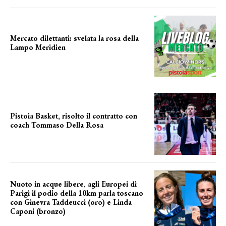
Mercato dilettanti: svelata la rosa della
Lampo Meridien
ecco la lampo
Pistoia Basket, risolto il contratto con
coach Tommaso Della Rosa
NUOVA AVVENTURA IN VISTA?
Nuoto in acque libere, agli Europei di
Parigi il podio della 10km parla toscano
con Ginevra Taddeucci (oro) e Linda
Caponi (bronzo)
nelle acque della Senna