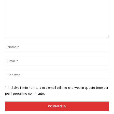
Commenta:
No
Ema
Sit
we
Salva il mio nome, la mia email e il mio sito web in questo browser
per il prossimo commento.