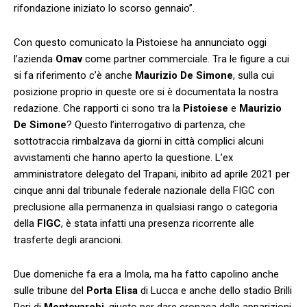
rifondazione iniziato lo scorso gennaio”.
Con questo comunicato la Pistoiese ha annunciato oggi
l’azienda
Omav
come partner commerciale. Tra le figure a cui
si fa riferimento c’è anche
Maurizio De Simone
, sulla cui
posizione proprio in queste ore si è documentata la nostra
redazione. Che rapporti ci sono tra la
Pistoiese
e
Maurizio
De Simone
? Questo l’interrogativo di partenza, che
sottotraccia rimbalzava da giorni in città complici alcuni
avvistamenti che hanno aperto la questione. L’ex
amministratore delegato del Trapani, inibito ad aprile 2021 per
cinque anni dal tribunale federale nazionale della FIGC con
preclusione alla permanenza in qualsiasi rango o categoria
della
FIGC
, è stata infatti una presenza ricorrente alle
trasferte degli arancioni.
Due domeniche fa era a Imola, ma ha fatto capolino anche
sulle tribune del
Porta Elisa
di Lucca e anche dello stadio Brilli
Peri di
Montevarchi
, giusto per dare cronaca delle apparizioni