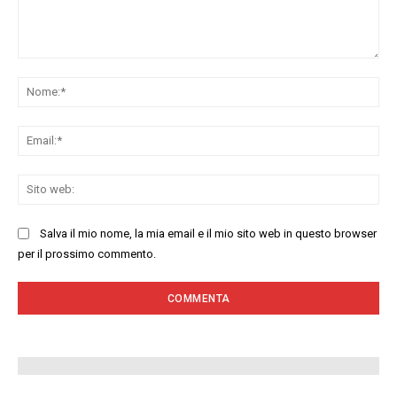
Commenta:
No
Ema
Sit
we
Salva il mio nome, la mia email e il mio sito web in questo browser
per il prossimo commento.