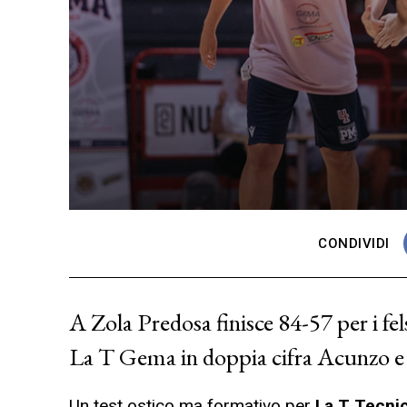
CONDIVIDI
A Zola Predosa finisce 84-57 per i fel
La T Gema in doppia cifra Acunzo e
Un test ostico ma formativo per
La T Tecni