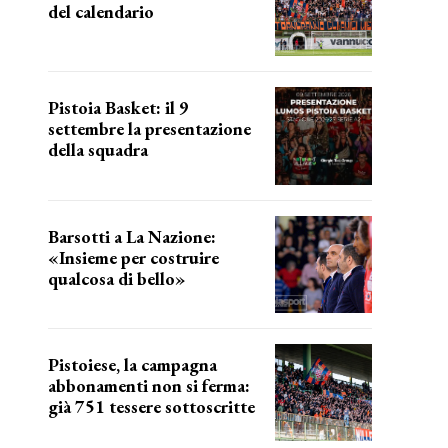
del calendario
a breve l'annuncio
Pistoia Basket: il 9
settembre la presentazione
della squadra
Annunciata la data
Barsotti a La Nazione:
«Insieme per costruire
qualcosa di bello»
barsotti sul nuovo dany basket
Pistoiese, la campagna
abbonamenti non si ferma:
già 751 tessere sottoscritte
numeri in aumento