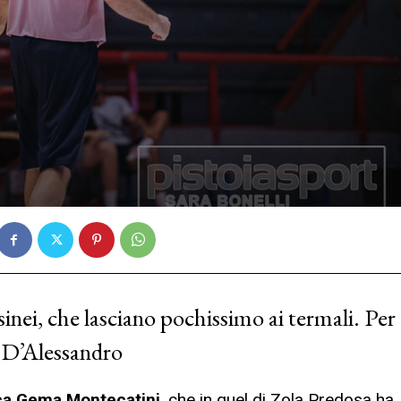
sinei, che lasciano pochissimo ai termali. Per
 D’Alessandro
ca Gema Montecatini
, che in quel di Zola Predosa ha