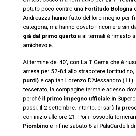
potuto poco contro una
Fortitudo Bologna
Andreazza hanno fatto del loro meglio per f
categoria, ma hanno dovuto rincorrere sin dai 
già dal primo quarto
e ai termali è rimasto s
amichevole.
Al termine dei 40′, con La T Gema che è rius
arresa per 57-84 allo strapotere fortitudino, 
punti)
e capitan Lorenzo D’Alessandro (11). 
tesserato, la compagine termale adesso dovrà
perché
il primo impegno ufficiale
in Superc
passi. Il 2 settembre, intanto, ci sarà
la pres
con inizio alle ore 21. Poi i rossoblù torner
Piombino
e infine sabato 6 al PalaCardell