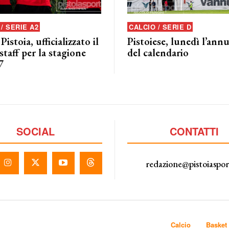
/ SERIE A2
CALCIO / SERIE D
istoia, ufficializzato il
Pistoiese, lunedì l’ann
taff per la stagione
del calendario
7
SOCIAL
CONTATTI
redazione@pistoiaspo
Calcio
Basket