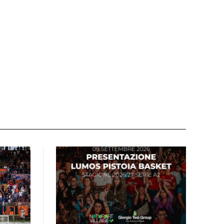
Sito
web: