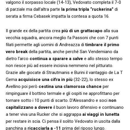
valgono il sorpasso locale (14-13), Vedovato completa il 7-0
di parziale ma dall’altra parte
la prima tripla “ruckerina”
di
serata a firma Cebasek impatta la contesa a quota 16.
Il grande ex della partita crea
più di un grattacapo
alla sua
vecchia squadra, ancora meglio fa Passoni che con 7 punti
filati permette agli uomini di Andreazza di
timbrare il primo
vero break
della partita, anche perché San Vendemiano da
dietro l’arco
continua a sparare a salve
e allo stesso tempo
non riesce più ad essere incisiva nemmeno nel pitturato.
Grazie alle giocate di Strautmanis e Burini il vantaggio de La T
Gema
acquisisce una cifra in più
(32-22), lo stesso ex
Avellino poi però
cestina una clamorosa chance
per
rimpinguare il bottino termale e gli ospiti ne approfittano per
tornare sotto i 10 punti di scarto. D’Alessandro e soci
non
capitalizzano a dovere
il buon lavoro difensivo e continuano
a tener viva una Rucker che si aggrappa
ai viaggi in lunetta
per restare in scia. Ci pensa il solito Vedovato in uscita dalla
panchina a
ricacciarla a -11
prima del riposo lungo.