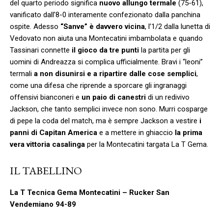
del quarto periodo significa
nuovo allungo termale
(75-61),
vanificato dall’8-0 interamente confezionato dalla panchina
ospite. Adesso
“Sanve” è davvero vicina
, l’1/2 dalla lunetta di
Vedovato non aiuta una Montecatini imbambolata e quando
Tassinari connette
il gioco da tre punti
la partita per gli
uomini di Andreazza si complica ufficialmente. Bravi i “leoni”
termali
a non disunirsi e a ripartire dalle cose semplici
,
come una difesa che riprende a sporcare gli ingranaggi
offensivi bianconeri e
un paio di canestri
di un redivivo
Jackson, che tanto semplici invece non sono. Murri cosparge
di pepe la coda del match, ma è sempre Jackson a vestire
i
panni di Capitan America
e a mettere in ghiaccio
la prima
vera vittoria casalinga
per la Montecatini targata La T Gema.
IL TABELLINO
La T Tecnica Gema Montecatini – Rucker San
Vendemiano 94-89