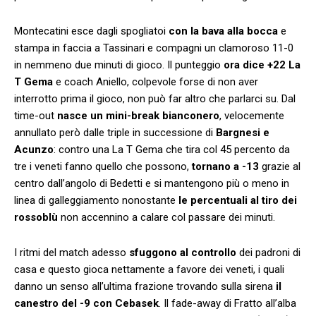
Montecatini esce dagli spogliatoi
con la bava alla bocca
e
stampa in faccia a Tassinari e compagni un clamoroso 11-0
in nemmeno due minuti di gioco. Il punteggio
ora dice +22 La
T Gema
e coach Aniello, colpevole forse di non aver
interrotto prima il gioco, non può far altro che parlarci su. Dal
time-out
nasce un mini-break bianconero
, velocemente
annullato però dalle triple in successione di
Bargnesi e
Acunzo
: contro una La T Gema che tira col 45 percento da
tre i veneti fanno quello che possono,
tornano a -13
grazie al
centro dall’angolo di Bedetti e si mantengono più o meno in
linea di galleggiamento nonostante
le percentuali al tiro dei
rossoblù
non accennino a calare col passare dei minuti.
I ritmi del match adesso
sfuggono al controllo
dei padroni di
casa e questo gioca nettamente a favore dei veneti, i quali
danno un senso all’ultima frazione trovando sulla sirena
il
canestro del -9 con Cebasek
. Il fade-away di Fratto all’alba