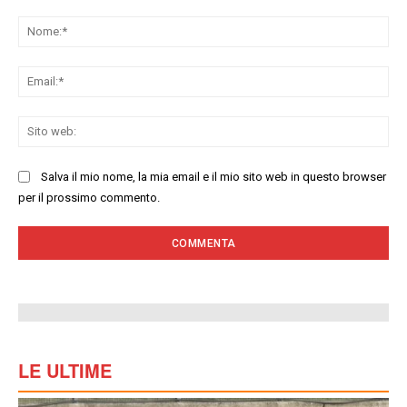
Commenta:
No
Ema
Sit
we
Salva il mio nome, la mia email e il mio sito web in questo browser
per il prossimo commento.
LE ULTIME