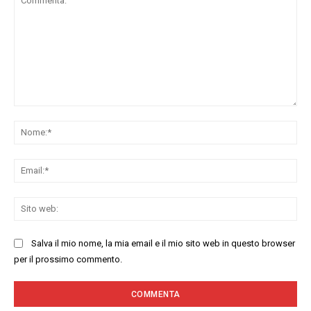
Commenta:
No
Ema
Sit
we
Salva il mio nome, la mia email e il mio sito web in questo browser
per il prossimo commento.